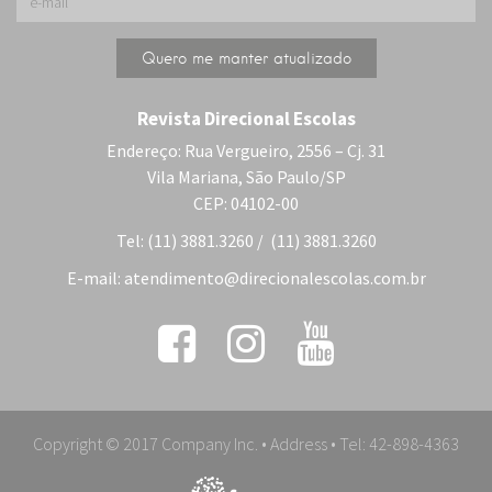
Revista Direcional Escolas
Endereço: Rua Vergueiro, 2556 – Cj. 31
Vila Mariana, São Paulo/SP
CEP: 04102-00
Tel: (11) 3881.3260 / (11) 3881.3260
E-mail:
atendimento@direcionalescolas.com.br
Copyright © 2017 Company Inc. • Address • Tel: 42-898-4363