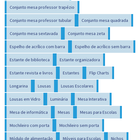
Conjunto mesa professor trapézio
Conjunto mesa professor tubular
Conjunto mesa quadrada
Conjunto mesa sextavada
Conjunto mesa zeta
Espelho de acrílico com barra
Espelho de acrílico sem barra
Estante de biblioteca
Estante organizadora
Estante revista e livros
Estantes
Flip Charts
Longarina
Lousas
Lousas Escolares
Lousas em Vidro
Luminária
Mesa Interativa
Mesa de informática
Mesas
Mesas para Escolas
Mochileiro com porta
Mochileiro sem porta
Módulo de alimentação
Móveis para Escolas
Nichos