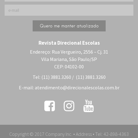
Revista Direcional Escolas
Endereço: Rua Vergueiro, 2556 – Cj. 31
Vila Mariana, São Paulo/SP
CEP: 04102-00
Tel: (11) 3881.3260 / (11) 3881.3260
E-mail:
atendimento@direcionalescolas.com.br
Copyright © 2017 Company Inc. • Address • Tel: 42-898-4363