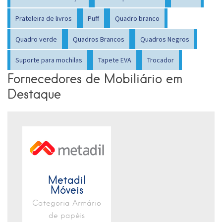
Prateleira de livros
Puff
Quadro branco
Quadro verde
Quadros Brancos
Quadros Negros
Suporte para mochilas
Tapete EVA
Trocador
Fornecedores de Mobiliário em
Destaque
Metadil
Móveis
Categoria Armário
de papéis