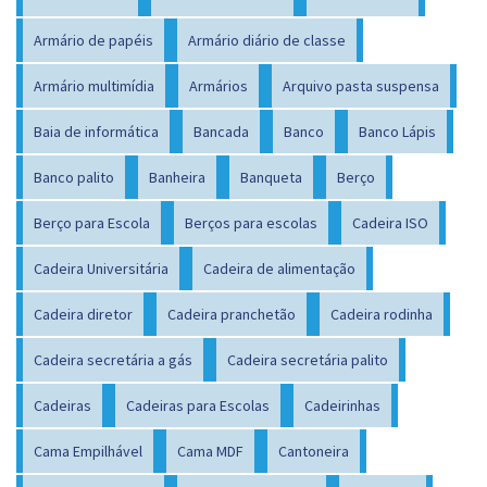
Armário de papéis
Armário diário de classe
Armário multimídia
Armários
Arquivo pasta suspensa
Baia de informática
Bancada
Banco
Banco Lápis
Banco palito
Banheira
Banqueta
Berço
Berço para Escola
Berços para escolas
Cadeira ISO
Cadeira Universitária
Cadeira de alimentação
Cadeira diretor
Cadeira pranchetão
Cadeira rodinha
Cadeira secretária a gás
Cadeira secretária palito
Cadeiras
Cadeiras para Escolas
Cadeirinhas
Cama Empilhável
Cama MDF
Cantoneira