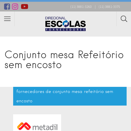
(11) 3881-3260
|
(11) 3881-3375
Conjunto mesa Refeitório
sem encosto
fornecedores de conjunto mesa refeitório sem
encosto