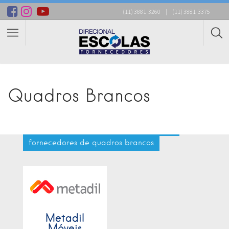
(11) 3881-3260
|
(11) 3881-3375
Quadros Brancos
fornecedores de quadros brancos
Metadil
Móveis