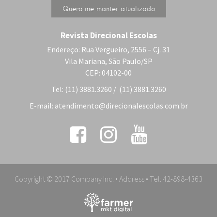
Revista Direcional Escolas
Endereço: Rua Vergueiro, 2556 – Cj. 31
Vila Mariana, São Paulo/SP
CEP: 04102-00
Tel: (11) 3881.3260 / (11) 3881.3260
E-mail:
atendimento@direcionalescolas.com.br
Copyright © 2017 Company Inc. • Address • Tel: 42-898-4363