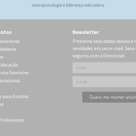
neuropsicologia e liderança educadora
untos
Newsletter
ucacional
Preencha seus dados abaixo e 
novidades em seu e-mail. Seus
idadania
seguros com a Direcional.
ar
Educação
nto Feminino
ducacional
e para Escolas
vo
 Professores