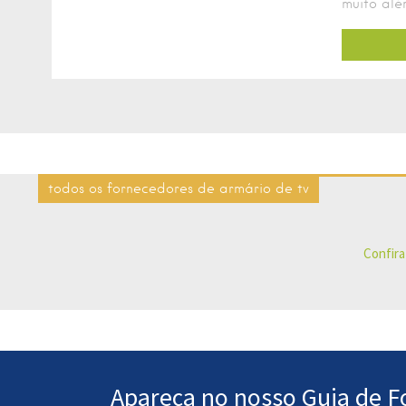
muito além
todos os fornecedores de armário de tv
Confira
Apareça no nosso Guia de 