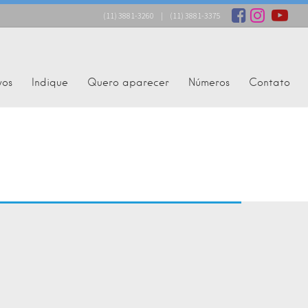
(11) 3881-3260
|
(11) 3881-3375
vos
Indique
Quero aparecer
Números
Contato