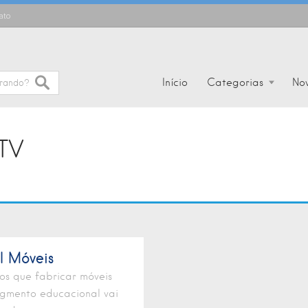
ato
Início
Categorias
No
TV
l Móveis
s que fabricar móveis
gmento educacional vai