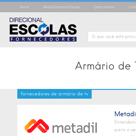
Home
Revista Direcional Escolas
Quem Somos
Cont
Armário de 
fornecedores de armário de tv
Metadi
Entendemo
para o se