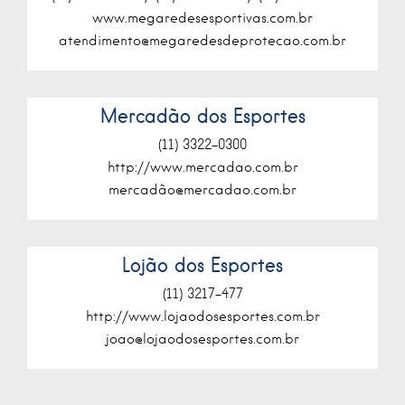
www.megaredesesportivas.com.br
atendimento@megaredesdeprotecao.com.br
Mercadão dos Esportes
(11) 3322-0300
http://www.mercadao.com.br
mercadã
o@mercadao.com.br
Lojão dos Esportes
(11) 3217-477
http://www.lojaodosesportes.com.br
joao@lojaodosesportes.com.br