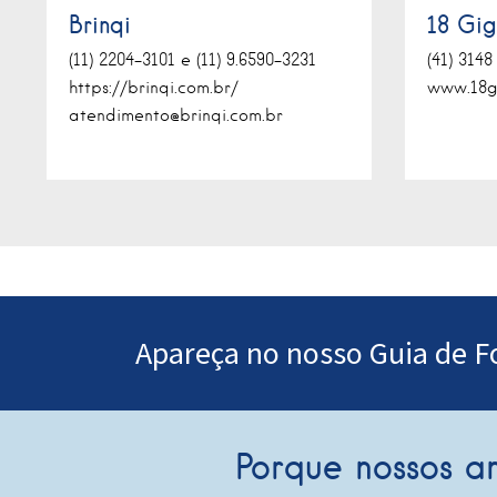
Brinqi
18 Gig
(11) 2204-3101 e (11) 9.6590-3231
(41) 3148
https://brinqi.com.br/
www.18gi
atendimento@brinqi.com.br
Apareça no nosso Guia de 
Porque nossos a