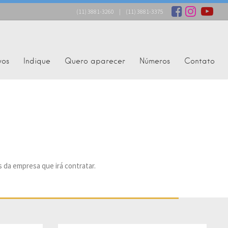
(11) 3881-3260
|
(11) 3881-3375
vos
Indique
Quero aparecer
Números
Contato
s da empresa que irá contratar.