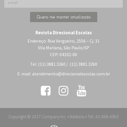
Revista Direcional Escolas
Endereço: Rua Vergueiro, 2556 – Cj. 31
Vila Mariana, São Paulo/SP
CEP: 04102-00
Tel: (11) 3881.3260 / (11) 3881.3260
E-mail:
atendimento@direcionalescolas.com.br
Copyright © 2017 Company Inc. • Address • Tel: 42-898-4363