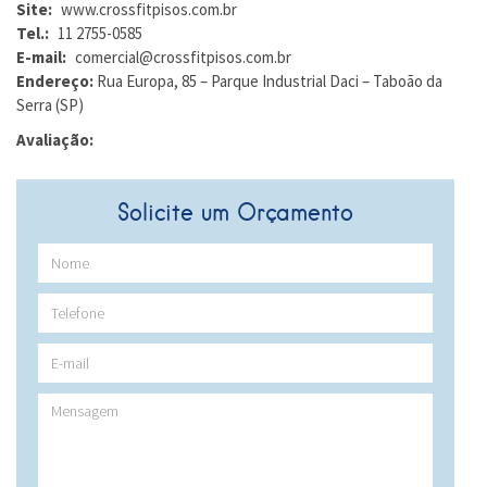
Site:
www.crossfitpisos.com.br
Tel.:
11 2755-0585
E-mail:
comercial@crossfitpisos.com.br
Endereço:
Rua Europa, 85 – Parque Industrial Daci – Taboão da
Serra (SP)
Avaliação:
Solicite um Orçamento