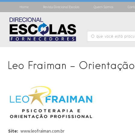
Home
Revista Direcional Escolas
Quem Somos
Cont
Leo Fraiman – Orientação 
Site:
www.leofraiman.com.br