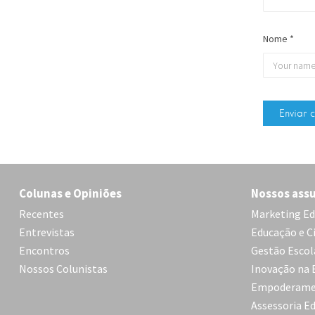
Nome
*
Colunas e Opiniões
Nossos ass
Recentes
Marketing Ed
Entrevistas
Educação e C
Encontros
Gestão Escol
Nossos Colunistas
Inovação na 
Empoderame
Assessoria E