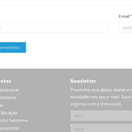
E-mail
*
untos
Newsletter
ucacional
Preencha seus dados abaixo e 
novidades em seu e-mail. Seus
idadania
seguros com a Direcional.
ar
Educação
nto Feminino
ducacional