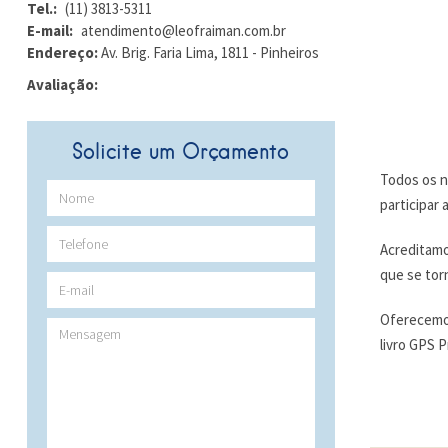
Tel.:
(11) 3813-5311
E-mail:
atendimento@leofraiman.com.br
Endereço:
Av. Brig. Faria Lima, 1811 - Pinheiros
Avaliação:
Solicite um Orçamento
Todos os n
participar
Acreditamos
que se tor
Oferecemos
livro GPS P