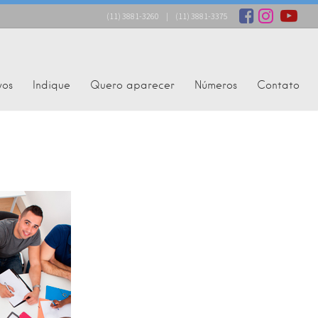
(11) 3881-3260
|
(11) 3881-3375
vos
Indique
Quero aparecer
Números
Contato