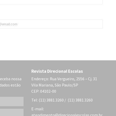
Revista Direcional Escolas
receba nossa
Endereço: Rua Vergueiro, 2556 – Cj. 31
 dados estão
Vila Mariana, São Paulo/SP
CEP: 04102-00
Tel: (11) 3881.3260 / (11) 3881.3260
E-mail:
atendimento@direcionalescolas.com.br