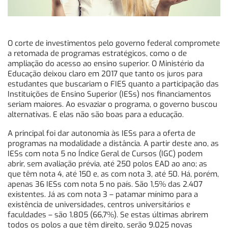
O corte de investimentos pelo governo federal compromete
a retomada de programas estratégicos, como o de
ampliação do acesso ao ensino superior. O Ministério da
Educação deixou claro em 2017 que tanto os juros para
estudantes que buscariam o FIES quanto a participação das
Instituições de Ensino Superior (IESs) nos financiamentos
seriam maiores. Ao esvaziar o programa, o governo buscou
alternativas. E elas não são boas para a educação.
A principal foi dar autonomia às IESs para a oferta de
programas na modalidade a distância. A partir deste ano, as
IESs com nota 5 no Índice Geral de Cursos (IGC) podem
abrir, sem avaliação prévia, até 250 polos EAD ao ano; as
que têm nota 4, até 150 e, as com nota 3, até 50. Há, porém,
apenas 36 IESs com nota 5 no país. São 1,5% das 2.407
existentes. Já as com nota 3 – patamar mínimo para a
existência de universidades, centros universitários e
faculdades – são 1.805 (66,7%). Se estas últimas abrirem
todos os polos a que têm direito, serão 9.025 novas