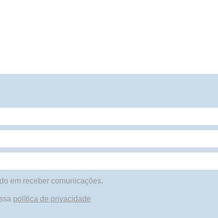
do em receber comunicações.
ossa
política de privacidade