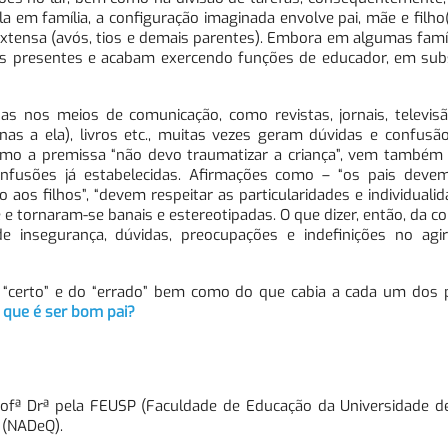
em família, a configuração imaginada envolve pai, mãe e filho(
a extensa (avós, tios e demais parentes). Embora em algumas famíl
is presentes e acabam exercendo funções de educador, em subs
adas nos meios de comunicação, como revistas, jornais, televi
as a ela), livros etc., muitas vezes geram dúvidas e confusão
 como a premissa “não devo traumatizar a criança”, vem também
onfusões já estabelecidas. Afirmações como – “os pais deve
 aos filhos”, “devem respeitar as particularidades e individuali
 tornaram-se banais e estereotipadas. O que dizer, então, da co
e insegurança, dúvidas, preocupações e indefinições no agi
“certo” e do “errado” bem como do que cabia a cada um dos p
O que é ser bom pai?
Profª Drª pela FEUSP (Faculdade de Educação da Universidade d
 (NADeQ).