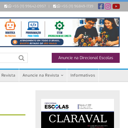
+55 (11) 99642-0957
|
+55 (11) 96849-1739
Anuncie na Direcional Escolas
 Revista
Anuncie na Revista
Informativos