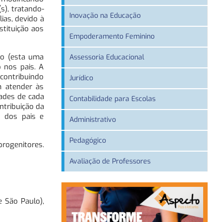
s), tratando-
Inovação na Educação
ias, devido à
tituição aos
Empoderamento Feminino
são (esta uma
Assessoria Educacional
 nos pais. A
 contribuindo
Jurídico
m atender às
dades de cada
Contabilidade para Escolas
ntribuição da
r dos pais e
Administrativo
Pedagógico
rogenitores.
Avaliação de Professores
e São Paulo),