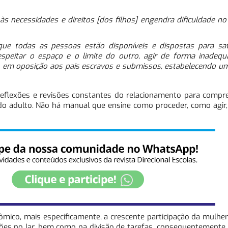
s necessidades e direitos [dos filhos] engendra dificuldade n
que todas as pessoas estão disponíveis e dispostas para sat
speitar o espaço e o limite do outro, agir de forma inadequa
a, em oposição aos pais escravos e submissos, estabelecendo u
 reflexões e revisões constantes do relacionamento para comp
 do adulto. Não há manual que ensine como proceder, como agir,
ômico, mais especificamente, a crescente participação da mulh
ções no lar, bem como na divisão de tarefas, consequentemente