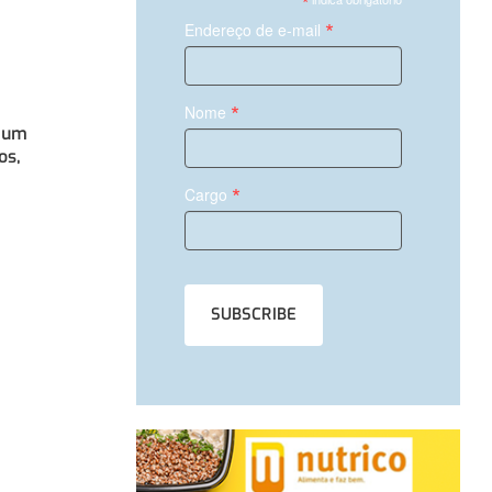
*
*
Endereço de e-mail
*
Nome
: um
os,
*
Cargo