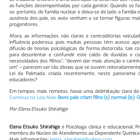
as funções desempenhadas por cada genitor. Quando se fala 
se, portanto, de família nuclear e deixa-se de lado a famíli
ausência dos pais, os avós venham a se tornar figuras ma
progenitores.
Afora, as informações não claras e contraditórias veicul
influência poderosa, pois muitas pessoas têm acesso apen
difusão de teorias psicológicas de forma distorcida, tais
para desorientar e confundir este caldo de dúvidas e c
necessidades dos filhos”, “devem dar mais atenção e carinho
um” – parecem ser tão óbvias que se ouvem reiteradamente e
Lei da Palmada, criada recentemente, neste panorama d
educadores?
Em tempos mais remotos, havia uma delimitação clara do 
Continua no Leia Mais
Bons pais criam filho (s) normal (is): 
Por Elena Etsuko Shirahige
Elena Etsuko Shirahige
é Psicóloga clínica e educacional, 
membro do Núcleo de Atendimento ao Dependente Química
Mais informações:
elena_shirahige@yahoo.com