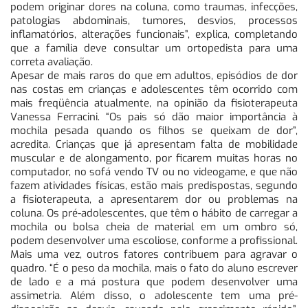
podem originar dores na coluna, como traumas, infecções,
patologias abdominais, tumores, desvios, processos
inflamatórios, alterações funcionais”, explica, completando
que a família deve consultar um ortopedista para uma
correta avaliação.
Apesar de mais raros do que em adultos, episódios de dor
nas costas em crianças e adolescentes têm ocorrido com
mais freqüência atualmente, na opinião da fisioterapeuta
Vanessa Ferracini. “Os pais só dão maior importância à
mochila pesada quando os filhos se queixam de dor”,
acredita. Crianças que já apresentam falta de mobilidade
muscular e de alongamento, por ficarem muitas horas no
computador, no sofá vendo TV ou no videogame, e que não
fazem atividades físicas, estão mais predispostas, segundo
a fisioterapeuta, a apresentarem dor ou problemas na
coluna. Os pré-adolescentes, que têm o hábito de carregar a
mochila ou bolsa cheia de material em um ombro só,
podem desenvolver uma escoliose, conforme a profissional.
Mais uma vez, outros fatores contribuem para agravar o
quadro. “É o peso da mochila, mais o fato do aluno escrever
de lado e a má postura que podem desenvolver uma
assimetria. Além disso, o adolescente tem uma pré-