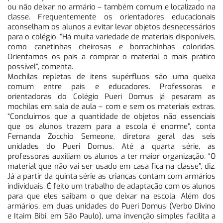
ou não deixar no armário – também comum e localizado na
classe. Frequentemente os orientadores educacionais
aconselham os alunos a evitar levar objetos desnecessários
para o colégio. “Há muita variedade de materiais disponíveis,
como canetinhas cheirosas e borrachinhas coloridas.
Orientamos os pais a comprar o material o mais prático
possível”, comenta.
Mochilas repletas de itens supérfluos são uma queixa
comum entre pais e educadores. Professoras e
orientadoras do Colégio Pueri Domus já pesaram as
mochilas em sala de aula – com e sem os materiais extras.
“Concluímos que a quantidade de objetos não essenciais
que os alunos trazem para a escola é enorme”, conta
Fernanda Zocchio Semeone, diretora geral das seis
unidades do Pueri Domus. Até a quarta série, as
professoras auxiliam os alunos a ter maior organização. “O
material que não vai ser usado em casa fica na classe”, diz.
Já a partir da quinta série as crianças contam com armários
individuais. É feito um trabalho de adaptação com os alunos
para que eles saibam o que deixar na escola. Além dos
armários, em duas unidades do Pueri Domus (Verbo Divino
e Itaim Bibi, em São Paulo), uma invenção simples facilita a