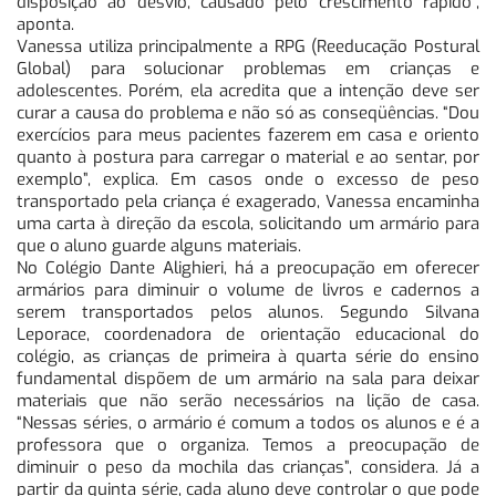
disposição ao desvio, causado pelo crescimento rápido”,
aponta.
Vanessa utiliza principalmente a RPG (Reeducação Postural
Global) para solucionar problemas em crianças e
adolescentes. Porém, ela acredita que a intenção deve ser
curar a causa do problema e não só as conseqüências. “Dou
exercícios para meus pacientes fazerem em casa e oriento
quanto à postura para carregar o material e ao sentar, por
exemplo”, explica. Em casos onde o excesso de peso
transportado pela criança é exagerado, Vanessa encaminha
uma carta à direção da escola, solicitando um armário para
que o aluno guarde alguns materiais.
No Colégio Dante Alighieri, há a preocupação em oferecer
armários para diminuir o volume de livros e cadernos a
serem transportados pelos alunos. Segundo Silvana
Leporace, coordenadora de orientação educacional do
colégio, as crianças de primeira à quarta série do ensino
fundamental dispõem de um armário na sala para deixar
materiais que não serão necessários na lição de casa.
“Nessas séries, o armário é comum a todos os alunos e é a
professora que o organiza. Temos a preocupação de
diminuir o peso da mochila das crianças”, considera. Já a
partir da quinta série, cada aluno deve controlar o que pode