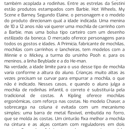
também acoplada a rodinhas. Entre as estrelas da Sestini
estão produtos estampados com Barbie, Hot Wheels, My
Scene e Barney. Segundo Elaine, o personagem e o modelo
do produto direcionam qual a idade indicada. Uma menina
de 10 a 12 anos não vai querer uma mochila de carrinho com
a Barbie, mas uma bolsa tipo carteiro com um desenho
estilizado da boneca. O mercado oferece personagens para
todos os gostos e idades. A Primícia, fabricante de mochilas,
mochilas com carrinhos e lancheiras, tem modelos com a
Minnie e o Mickey, a turma do ursinho Pooh e, para os
meninos, a linha Beyblade e a do He-man.
Na verdade, a idade limite para o uso desse tipo de mochila
varia conforme a altura do aluno. Crianças muito altas às
vezes precisam se curvar para empurrar a mochila, o que
não é indicado. Nesses casos, e quando o aluno julga a
mochila de rodinhas infantil, o correto é substituí-la pela
tradicional de costas. A Kipling oferece mochilas
ergonômicas, com reforço nas costas. No modelo Chaser, a
sobrecarga na coluna é evitada com um mecanismo
simples: uma barra de metal flexível, embutida no forro,
que se molda às costas. Um cinturão fixa melhor a mochila
na cintura e as alças contam com reguladores em dois