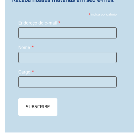
*
indica obrigatório
*
Endereço de e-mail
*
Nome
*
Cargo