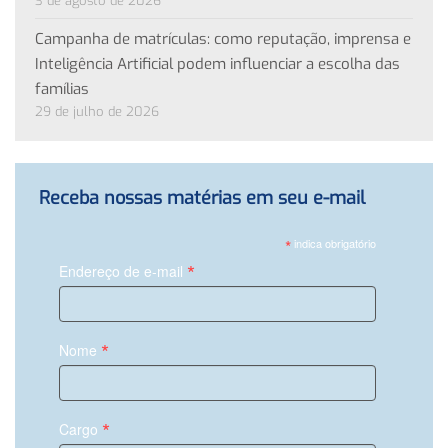
3 de agosto de 2026
Campanha de matrículas: como reputação, imprensa e
Inteligência Artificial podem influenciar a escolha das
famílias
29 de julho de 2026
Receba nossas matérias em seu e-mail
*
indica obrigatório
*
Endereço de e-mail
*
Nome
*
Cargo