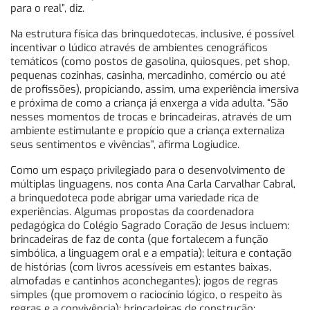
para o real”, diz.
Na estrutura física das brinquedotecas, inclusive, é possível
incentivar o lúdico através de ambientes cenográficos
temáticos (como postos de gasolina, quiosques, pet shop,
pequenas cozinhas, casinha, mercadinho, comércio ou até
de profissões), propiciando, assim, uma experiência imersiva
e próxima de como a criança já enxerga a vida adulta. “São
nesses momentos de trocas e brincadeiras, através de um
ambiente estimulante e propício que a criança externaliza
seus sentimentos e vivências”, afirma Logiudice.
Como um espaço privilegiado para o desenvolvimento de
múltiplas linguagens, nos conta Ana Carla Carvalhar Cabral,
a brinquedoteca pode abrigar uma variedade rica de
experiências. Algumas propostas da coordenadora
pedagógica do Colégio Sagrado Coração de Jesus incluem:
brincadeiras de faz de conta (que fortalecem a função
simbólica, a linguagem oral e a empatia); leitura e contação
de histórias (com livros acessíveis em estantes baixas,
almofadas e cantinhos aconchegantes); jogos de regras
simples (que promovem o raciocínio lógico, o respeito às
regras e a convivência); brincadeiras de construção;