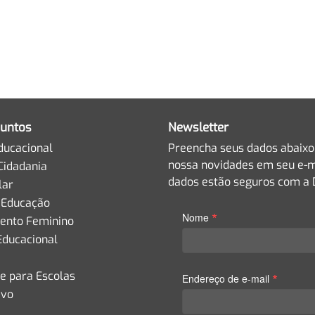
untos
Newsletter
ducacional
Preencha seus dados abaixo
nossa novidades em seu e-m
Cidadania
dados estão seguros com a D
lar
 Educação
*
Nome
nto Feminino
Educacional
de para Escolas
*
Endereço de e-mail
ivo