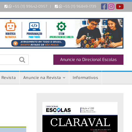
+55 (11) 99642-0957
|
+55 (11) 96849-1739
Anuncie na Direcional Escolas
 Revista
Anuncie na Revista
Informativos