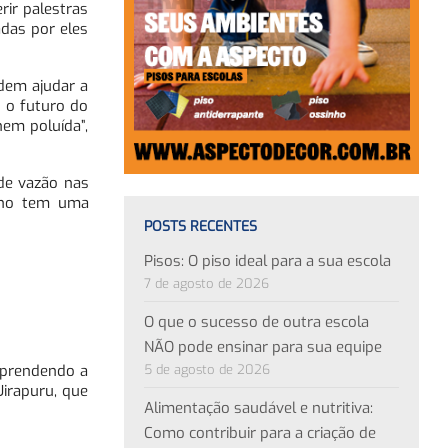
rir palestras
das por eles
dem ajudar a
e o futuro do
em poluída”,
de vazão nas
luno tem uma
POSTS RECENTES
Pisos: O piso ideal para a sua escola
7 de agosto de 2026
O que o sucesso de outra escola
NÃO pode ensinar para sua equipe
5 de agosto de 2026
Aprendendo a
Uirapuru, que
Alimentação saudável e nutritiva:
Como contribuir para a criação de