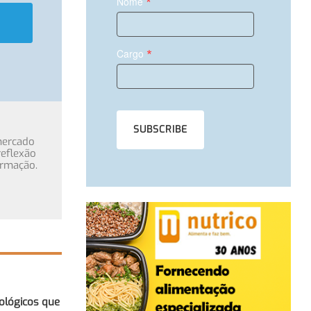
*
Nome
*
Cargo
mercado
eflexão
ormação.
ológicos que