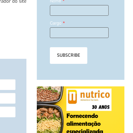
*
Nome
rador do site
*
Cargo