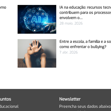
Como
IA na educação: recursos tecn
contribuem para os processo
envolvem o…
28 maio, 2026
Entre a escola, a família e a s
como enfrentar o bullying?
7 abr, 2026
untos
Newsletter
ducacional
Preencha seus dados abaixo