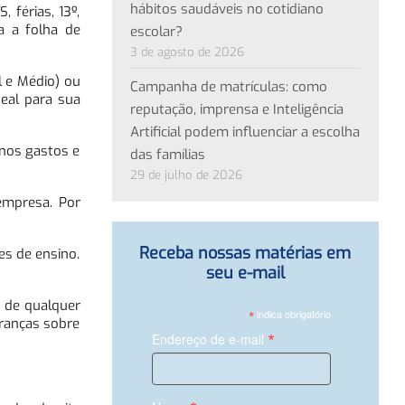
hábitos saudáveis no cotidiano
férias, 13º,
a a folha de
escolar?
3 de agosto de 2026
l e Médio) ou
Campanha de matrículas: como
eal para sua
reputação, imprensa e Inteligência
Artificial podem influenciar a escolha
 nos gastos e
das famílias
29 de julho de 2026
 empresa. Por
Receba nossas matérias em
es de ensino.
seu e-mail
o de qualquer
*
indica obrigatório
ranças sobre
*
Endereço de e-mail