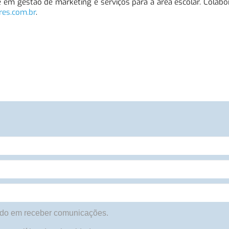
 em gestão de marketing e serviços para a área escolar. Colabo
es.com.br
.
do em receber comunicações.