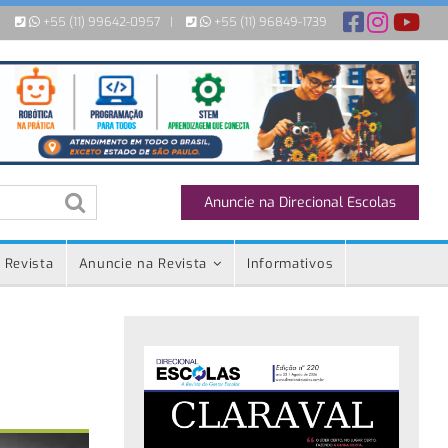
+55 (11) 99642-0957
|
+55 (11) 96849-1739
Anuncie na Direcional Escolas
 Revista
Anuncie na Revista
Informativos