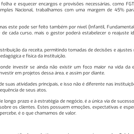
lha e esquecer encargos e provisões necessárias, como FGTS, 
 Simples Nacional, trabalhamos com uma margem de 45% par
mas este pode ser feito também por nível (Infantil, Fundamenta
e cada curso, mais o gestor poderá estabelecer o reajuste id
istribuição da receita, permitindo tomadas de decisões e ajustes
dagógica e física da instituição.
r onde investir se ainda não existir um foco maior na vida da
vestir em projetos dessa área, e assim por diante.
 suas atividades principais, e isso não é diferente nas instituiçõ
sequência de seus atos.
e longo prazo e à estratégia de negócio, é a única via de sucess
sobre os clientes. Estes possuem emoções, expectativas e espe
le percebe, é o que chamamos de valor.