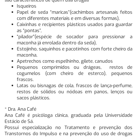
são característicos de quem usa drogas
Isqueiros
Papel de seda “maricas”(cachimbos artesanais feitos
com diferentes materiais e em diversas formas),
Caixinhas e recipientes plásticos usados para guardar
as “pontas”,
“pilador”(espécie de socador para pressionar a
maconha já enrolada dentro da seda),
Estojinho, saquinhos e pacotinhos com forte cheiro da
maconha,
Apetrechos como espelhinho, gilete, canudos
Pequenos comprimidos ou drágeas, restos de
cogumelos (com cheiro de esterco), pequenos
frascos.
Latas ou bisnagas de cola, frascos de lança-perfume,
restos de sólidos ou nódoas em panos, lenços ou
sacos plásticos.
* Dra. Ana Café
Ana Café é psicóloga clínica, graduada pela Universidade
Estácio de Sá.
Possui especialização no Tratamento e prevenção dos
Transtornos do Impulso e na prevenção do uso de drogas