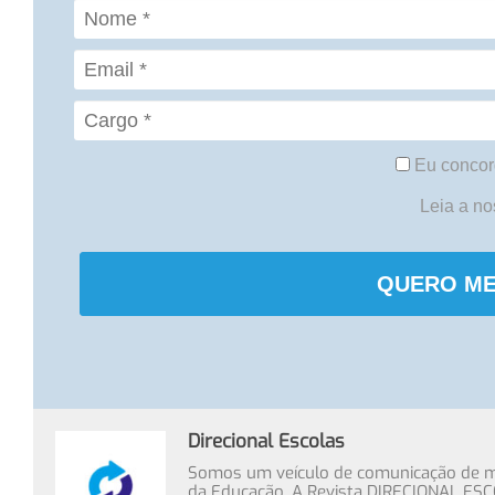
Eu concor
Leia a n
QUERO ME
Direcional Escolas
Somos um veículo de comunicação de míd
da Educação. A Revista DIRECIONAL ESC