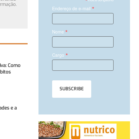
*
ormação.
*
Endereço de e-mail
*
Nome
*
Cargo
tiva: Como
ábitos
ades e a