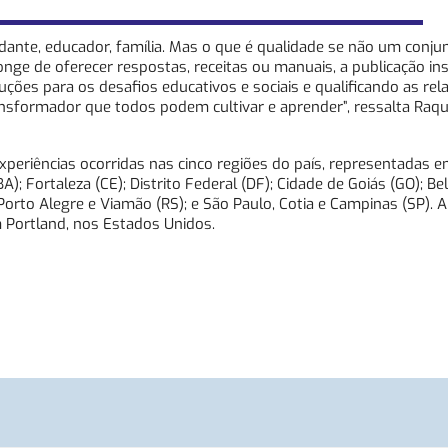
dante, educador, família. Mas o que é qualidade se não um conju
nge de oferecer respostas, receitas ou manuais, a publicação in
luções para os desafios educativos e sociais e qualificando as rel
transformador que todos podem cultivar e aprender”, ressalta Raqu
xperiências ocorridas nas cinco regiões do país, representadas e
); Fortaleza (CE); Distrito Federal (DF); Cidade de Goiás (GO); Be
; Porto Alegre e Viamão (RS); e São Paulo, Cotia e Campinas (SP). 
m Portland, nos Estados Unidos.