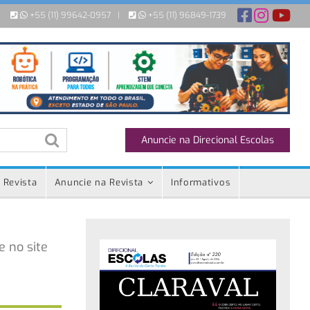
+55 (11) 99642-0957
|
+55 (11) 96849-1739
Anuncie na Direcional Escolas
 Revista
Anuncie na Revista
Informativos
e no site