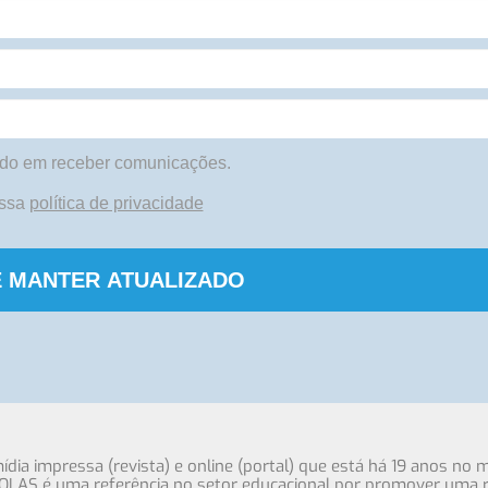
do em receber comunicações.
ossa
política de privacidade
 MANTER ATUALIZADO
ia impressa (revista) e online (portal) que está há 19 anos no 
OLAS é uma referência no setor educacional por promover uma r