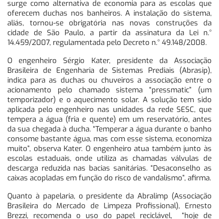
surge como alternativa de economia para as escolas que
oferecem duchas nos banheiros. A instalação do sistema,
aliás, tornou-se obrigatória nas novas construções da
cidade de São Paulo, a partir da assinatura da Lei n.°
14.459/2007, regulamentada pelo Decreto n.° 49.148/2008.
O engenheiro Sérgio Kater, presidente da Associação
Brasileira de Engenharia de Sistemas Prediais (Abrasip),
indica para as duchas ou chuveiros a associação entre o
acionamento pelo chamado sistema “pressmatic” (um
temporizador) e o aquecimento solar. A solução tem sido
aplicada pelo engenheiro nas unidades da rede SESC, que
tempera a água (fria e quente) em um reservatório, antes
da sua chegada à ducha. “Temperar a água durante o banho
consome bastante água, mas com esse sistema, economiza
muito”, observa Kater. O engenheiro atua também junto às
escolas estaduais, onde utiliza as chamadas válvulas de
descarga reduzida nas bacias sanitárias. “Desaconselho as
caixas acopladas em função do risco de vandalismo”, afirma.
Quanto à papelaria, o presidente da Abralimp (Associação
Brasileira do Mercado de Limpeza Profissional), Ernesto
Brezzi, recomenda o uso do papel reciclável, “hoje de