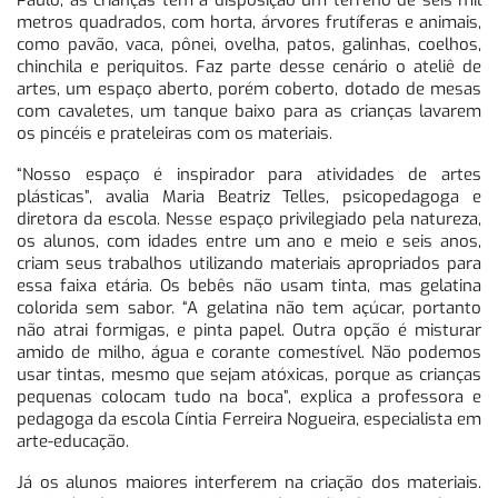
Paulo, as crianças têm a disposição um terreno de seis mil
metros quadrados, com horta, árvores frutíferas e animais,
como pavão, vaca, pônei, ovelha, patos, galinhas, coelhos,
chinchila e periquitos. Faz parte desse cenário o ateliê de
artes, um espaço aberto, porém coberto, dotado de mesas
com cavaletes, um tanque baixo para as crianças lavarem
os pincéis e prateleiras com os materiais.
“Nosso espaço é inspirador para atividades de artes
plásticas”, avalia Maria Beatriz Telles, psicopedagoga e
diretora da escola. Nesse espaço privilegiado pela natureza,
os alunos, com idades entre um ano e meio e seis anos,
criam seus trabalhos utilizando materiais apropriados para
essa faixa etária. Os bebês não usam tinta, mas gelatina
colorida sem sabor. “A gelatina não tem açúcar, portanto
não atrai formigas, e pinta papel. Outra opção é misturar
amido de milho, água e corante comestível. Não podemos
usar tintas, mesmo que sejam atóxicas, porque as crianças
pequenas colocam tudo na boca”, explica a professora e
pedagoga da escola Cíntia Ferreira Nogueira, especialista em
arte-educação.
Já os alunos maiores interferem na criação dos materiais.