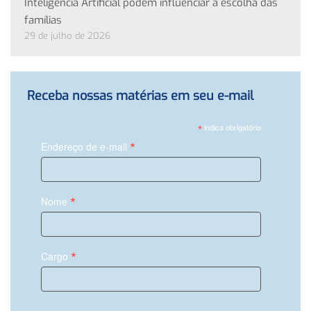
Inteligência Artificial podem influenciar a escolha das
famílias
29 de julho de 2026
Receba nossas matérias em seu e-mail
*
indica obrigatório
*
Endereço de e-mail
*
Nome
*
Cargo