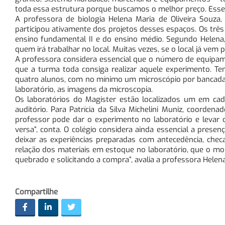
toda essa estrutura porque buscamos o melhor preço. Esse v
A professora de biologia Helena Maria de Oliveira Souza
participou ativamente dos projetos desses espaços. Os trê
ensino fundamental II e do ensino médio. Segundo Helena,
quem irá trabalhar no local. Muitas vezes, se o local já vem
A professora considera essencial que o número de equipam
que a turma toda consiga realizar aquele experimento. T
quatro alunos, com no mínimo um microscópio por bancada”
laboratório, as imagens da microscopia.
Os laboratórios do Magister estão localizados um em ca
auditório. Para Patrícia da Silva Michelini Muniz, coorden
professor pode dar o experimento no laboratório e levar os
versa”, conta. O colégio considera ainda essencial a prese
deixar as experiências preparadas com antecedência, chec
relação dos materiais em estoque no laboratório, que o mo
quebrado e solicitando a compra”, avalia a professora Helena
Compartilhe