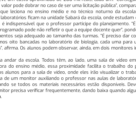
alor pode dobrar no caso de ser uma licitação pública”, compar
, que leciona no ensino médio e no técnico noturno da escola
s laboratórios ficam na unidade Sabará da escola, onde estudam
 é indispensável que o professor participe do planejamento. “
 programado pode não refletir o que a equipe docente quer”, pond
entos seja adequado ao tamanho das turmas. “É preciso dar co
emos oito bancadas no laboratório de biologia, cada uma para
, afirma. Os alunos podem observar, ainda, em dois monitores 
da andar da escola. Todos têm, ao lado, uma sala de vídeo e
adora do ensino médio, essa proximidade facilita o trabalho do 
 alunos para a sala de vídeo, onde eles irão visualizar o traba
nça de um monitor auxiliando o professor nas aulas de laboratór
ando se todos os materiais necessários estão disponíveis. De
nitor precisa verificar frequentemente, dando baixa quando alg
.