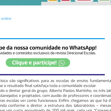
 online
física são significativos para as escolas de ensino fundament
ue o resultado final satisfaça toda a comunidade escolar.
o o diretor geral do grupo, Alberto Paolos Martinho, os três la
 planejados e projetados, com auxílio de professores e coordena
tras escolas ver como funcionava. Enfim, chegamos ao que há 
inda conforme o diretor, a estrutura dos laboratórios – mesa
 teve um custo aproximado de 200 mil reais, cada um. “Conseg