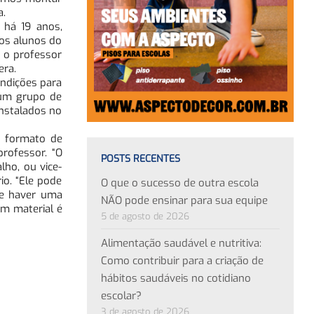
a.
 há 19 anos,
 os alunos do
É o professor
era.
ndições para
 um grupo de
instalados no
m formato de
professor. “O
POSTS RECENTES
lho, ou vice-
io. “Ele pode
O que o sucesso de outra escola
ve haver uma
NÃO pode ensinar para sua equipe
um material é
5 de agosto de 2026
Alimentação saudável e nutritiva:
Como contribuir para a criação de
hábitos saudáveis no cotidiano
escolar?
3 de agosto de 2026