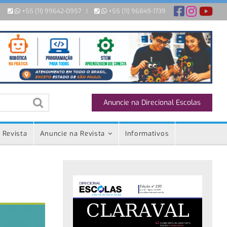
+55 (11) 99642-0957
|
+55 (11) 96849-1739
Anuncie na Direcional Escolas
 Revista
Anuncie na Revista
Informativos