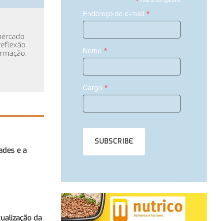
*
*
Endereço de e-mail
mercado
eflexão
*
Nome
ormação.
*
Cargo
ades e a
ualização da