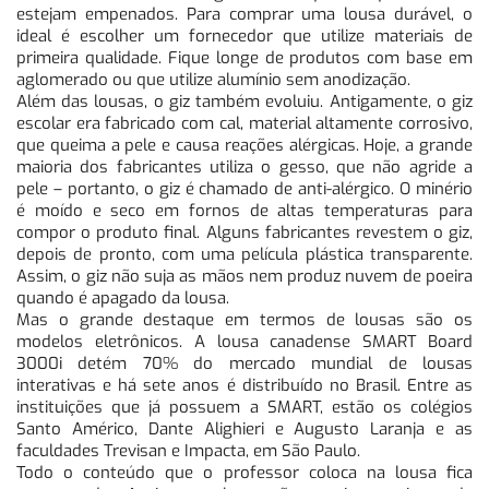
estejam empenados. Para comprar uma lousa durável, o
ideal é escolher um fornecedor que utilize materiais de
primeira qualidade. Fique longe de produtos com base em
aglomerado ou que utilize alumínio sem anodização.
Além das lousas, o giz também evoluiu. Antigamente, o giz
escolar era fabricado com cal, material altamente corrosivo,
que queima a pele e causa reações alérgicas. Hoje, a grande
maioria dos fabricantes utiliza o gesso, que não agride a
pele – portanto, o giz é chamado de anti-alérgico. O minério
é moído e seco em fornos de altas temperaturas para
compor o produto final. Alguns fabricantes revestem o giz,
depois de pronto, com uma película plástica transparente.
Assim, o giz não suja as mãos nem produz nuvem de poeira
quando é apagado da lousa.
Mas o grande destaque em termos de lousas são os
modelos eletrônicos. A lousa canadense SMART Board
3000i detém 70% do mercado mundial de lousas
interativas e há sete anos é distribuído no Brasil. Entre as
instituições que já possuem a SMART, estão os colégios
Santo Américo, Dante Alighieri e Augusto Laranja e as
faculdades Trevisan e Impacta, em São Paulo.
Todo o conteúdo que o professor coloca na lousa fica