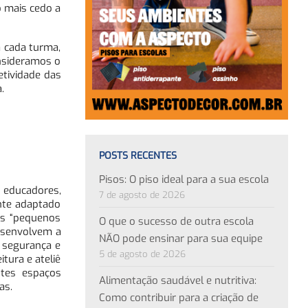
o mais cedo a
a cada turma,
nsideramos o
etividade das
.
POSTS RECENTES
Pisos: O piso ideal para a sua escola
 educadores,
7 de agosto de 2026
ente adaptado
os “pequenos
O que o sucesso de outra escola
desenvolvem a
NÃO pode ensinar para sua equipe
 segurança e
5 de agosto de 2026
itura e ateliê
stes espaços
Alimentação saudável e nutritiva:
as.
Como contribuir para a criação de