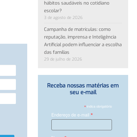
hábitos saudáveis no cotidiano
escolar?
3 de agosto de 2026
Campanha de matrículas: como
reputação, imprensa e Inteligência
Artificial podem influenciar a escolha
das famílias
29 de julho de 2026
Receba nossas matérias em
seu e-mail
*
indica obrigatório
*
Endereço de e-mail