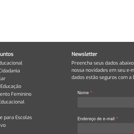
untos
Newsletter
ducacional
Preencha seus dados abaixo
nossa novidades em seu e-m
Cidadania
dados estão seguros com a D
lar
 Educação
*
Nome
nto Feminino
Educacional
de para Escolas
*
Endereço de e-mail
ivo