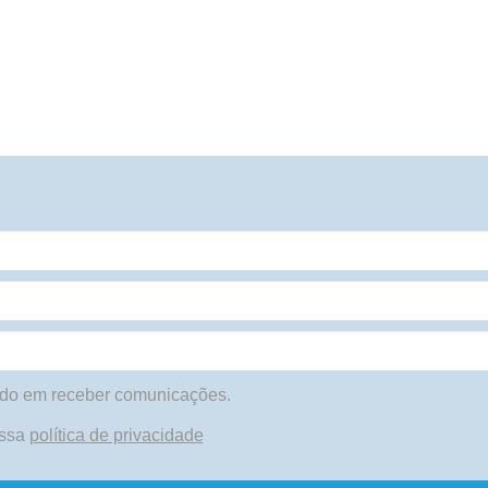
do em receber comunicações.
ossa
política de privacidade