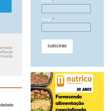
*
Nome
*
Cargo
mercado
eflexão
ormação.
ociedade: