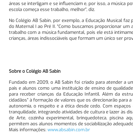
áreas se interligam e se influenciam e, por isso, a música p
escola começa esse trabalho, melhor”, diz.
No Colégio AB Sabin, por exemplo, a Educação Musical faz p
do Maternal I ao Pré II. “Como buscamos proporcionar um 
trabalho com a música fundamental, pois ele está intimamen
crianças, áreas indissociáveis que formam um único ser prov
Sobre o Colégio AB Sabin
Fundado em 2009, o AB Sabin foi criado para atender a um
pais e alunos como uma instituição de ensino de qualidad
para receber crianças da Educação Infantil. Além da es
cidadãos” à formação de valores que os direcionarão para 
autonomia, o respeito e a ética desde cedo. Com espaços
tranquilidade, integrando atividades de cultura e lazer às dis
de Arte, cozinha experimental, brinquedoteca, piscina 
permitem aos alunos momentos de sociabilização adequados à f
Mais informações:
www.absabin.com.br