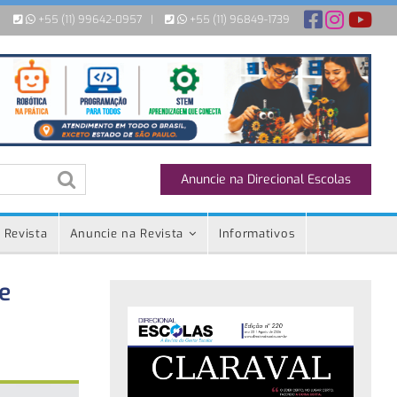
+55 (11) 99642-0957
|
+55 (11) 96849-1739
Anuncie na Direcional Escolas
 Revista
Anuncie na Revista
Informativos
e