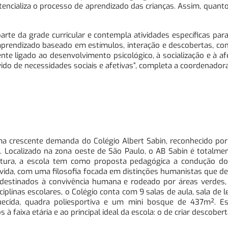
otencializa o processo de aprendizado das crianças. Assim, quant
arte da grade curricular e contempla atividades específicas par
aprendizado baseado em estímulos, interação e descobertas, co
te ligado ao desenvolvimento psicológico, à socialização e à af
ido de necessidades sociais e afetivas”, completa a coordenadora
a crescente demanda do Colégio Albert Sabin, reconhecido por
e. Localizado na zona oeste de São Paulo, o AB Sabin é totalm
trutura, a escola tem como proposta pedagógica a condução d
a vida, com uma filosofia focada em distinções humanistas que 
 destinados à convivência humana e rodeado por áreas verdes,
ciplinas escolares, o Colégio conta com 9 salas de aula, sala de le
aquecida, quadra poliesportiva e um mini bosque de 437m². E
aixa etária e ao principal ideal da escola: o de criar descobert