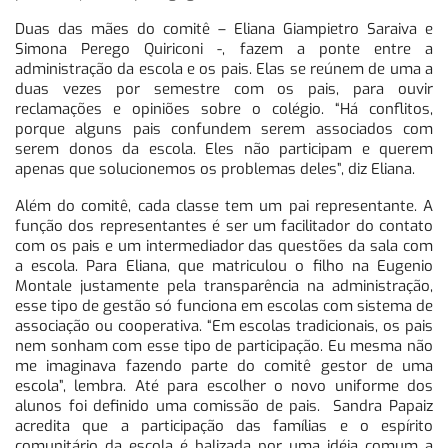
Duas das mães do comitê – Eliana Giampietro Saraiva e
Simona Perego Quiriconi -, fazem a ponte entre a
administração da escola e os pais. Elas se reúnem de uma a
duas vezes por semestre com os pais, para ouvir
reclamações e opiniões sobre o colégio. “Há conflitos,
porque alguns pais confundem serem associados com
serem donos da escola. Eles não participam e querem
apenas que solucionemos os problemas deles”, diz Eliana.
Além do comitê, cada classe tem um pai representante. A
função dos representantes é ser um facilitador do contato
com os pais e um intermediador das questões da sala com
a escola. Para Eliana, que matriculou o filho na Eugenio
Montale justamente pela transparência na administração,
esse tipo de gestão só funciona em escolas com sistema de
associação ou cooperativa. “Em escolas tradicionais, os pais
nem sonham com esse tipo de participação. Eu mesma não
me imaginava fazendo parte do comitê gestor de uma
escola”, lembra. Até para escolher o novo uniforme dos
alunos foi definido uma comissão de pais. Sandra Papaiz
acredita que a participação das famílias e o espírito
comunitário da escola é balizada por uma idéia comum a