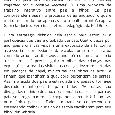
encontro para um aprendizado criativo” – ou “
Getting
together for a creative learning
”. “É uma proposta de
trabalho interativo entre pais e filhos. Os pais
compreendem, assim, o processo de aprendizado, o que é
muito melhor do que apenas ver o trabalho pronto”, explica
Gabriela Queiroz Ferreira, diretora pedagógica da Red Brick.
Outra estratégia definida pela escola para estimular a
participação dos pais é o Sábado Curioso. Quatro vezes por
ano, pais e crianças visitam uma exposição de arte, com a
assessoria de profissionais da escola. Como a escola atua
com educação infantil, e seus alunos têm de um ano e meio
a seis anos, é preciso guiar o olhar das crianças nas
exposições. Numa das visitas, as crianças levaram cortadas
em pedaços de papel, miniaturas das obras de arte, e
tinham que identificar a qual obra pertenciam as partes.
Assim, a ajuda dos pais é estimulada e o passeio torna-se
divertido e interessante para todos. “As datas são
divulgadas no início do ano, no calendário da escola, para os
pais se programarem. Já chegamos a reunir 80 famílias
num único passeio. Todos acabam se conhecendo e
entendendo melhor que tipo de escola escolheram para seu
filho”, diz Gabriela.