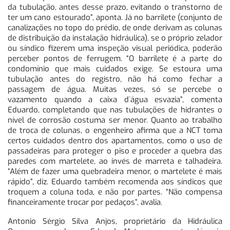
da tubulação, antes desse prazo, evitando o transtorno de
ter um cano estourado”, aponta. Já no barrilete (conjunto de
canalizações no topo do prédio, de onde derivam as colunas
de distribuição da instalação hidráulica), se o próprio zelador
ou síndico fizerem uma inspeção visual periódica, poderão
perceber pontos de ferrugem. “O barrilete é a parte do
condomínio que mais cuidados exige. Se estoura uma
tubulação antes do registro, não há como fechar a
passagem de água. Muitas vezes, só se percebe o
vazamento quando a caixa d´água esvazia”, comenta
Eduardo, completando que nas tubulações de hidrantes o
nível de corrosão costuma ser menor. Quanto ao trabalho
de troca de colunas, o engenheiro afirma que a NCT toma
certos cuidados dentro dos apartamentos, como o uso de
passadeiras para proteger o piso e proceder a quebra das
paredes com martelete, ao invés de marreta e talhadeira.
“Além de fazer uma quebradeira menor, o martelete é mais
rápido”, diz. Eduardo também recomenda aos síndicos que
troquem a coluna toda, e não por partes. “Não compensa
financeiramente trocar por pedaços”, avalia.
Antonio Sérgio Silva Anjos, proprietário da Hidráulica