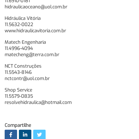
11.6910-0181
hidraulicaoceano@uol.com.br
Hidráulica Vitória
11.5632-0022
www.hidraulicavitoria.com.br
Matech Engenharia
11.4996-4094
matecheng@terra.com.br
NCT Construções
11.5543-8146
nctcontr@uol.com.br
Shop Service
11.5579-0835
resolvehidraulica@hotmail.com
Compartilhe