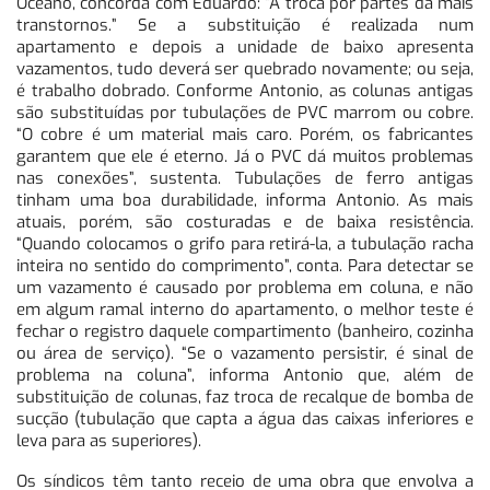
Oceano, concorda com Eduardo: “A troca por partes dá mais
transtornos.” Se a substituição é realizada num
apartamento e depois a unidade de baixo apresenta
vazamentos, tudo deverá ser quebrado novamente; ou seja,
é trabalho dobrado. Conforme Antonio, as colunas antigas
são substituídas por tubulações de PVC marrom ou cobre.
“O cobre é um material mais caro. Porém, os fabricantes
garantem que ele é eterno. Já o PVC dá muitos problemas
nas conexões”, sustenta. Tubulações de ferro antigas
tinham uma boa durabilidade, informa Antonio. As mais
atuais, porém, são costuradas e de baixa resistência.
“Quando colocamos o grifo para retirá-la, a tubulação racha
inteira no sentido do comprimento”, conta. Para detectar se
um vazamento é causado por problema em coluna, e não
em algum ramal interno do apartamento, o melhor teste é
fechar o registro daquele compartimento (banheiro, cozinha
ou área de serviço). “Se o vazamento persistir, é sinal de
problema na coluna”, informa Antonio que, além de
substituição de colunas, faz troca de recalque de bomba de
sucção (tubulação que capta a água das caixas inferiores e
leva para as superiores).
Os síndicos têm tanto receio de uma obra que envolva a