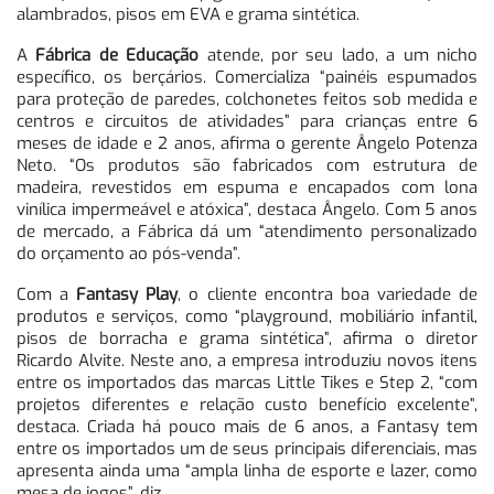
alambrados, pisos em EVA e grama sintética.
A
Fábrica de Educação
atende, por seu lado, a um nicho
específico, os berçários. Comercializa “painéis espumados
para proteção de paredes, colchonetes feitos sob medida e
centros e circuitos de atividades” para crianças entre 6
meses de idade e 2 anos, afirma o gerente Ângelo Potenza
Neto. “Os produtos são fabricados com estrutura de
madeira, revestidos em espuma e encapados com lona
vinílica impermeável e atóxica”, destaca Ângelo. Com 5 anos
de mercado, a Fábrica dá um “atendimento personalizado
do orçamento ao pós-venda”.
Com a
Fantasy Play
, o cliente encontra boa variedade de
produtos e serviços, como “playground, mobiliário infantil,
pisos de borracha e grama sintética”, afirma o diretor
Ricardo Alvite. Neste ano, a empresa introduziu novos itens
entre os importados das marcas Little Tikes e Step 2, “com
projetos diferentes e relação custo benefício excelente”,
destaca. Criada há pouco mais de 6 anos, a Fantasy tem
entre os importados um de seus principais diferenciais, mas
apresenta ainda uma “ampla linha de esporte e lazer, como
mesa de jogos”, diz.