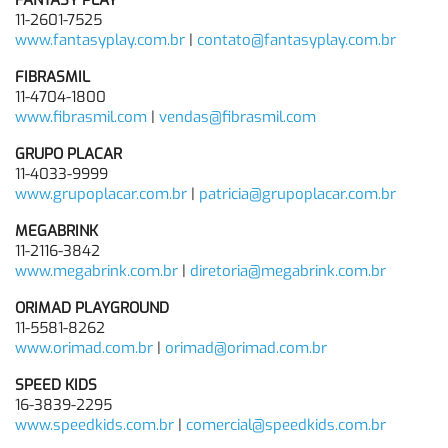
FANTASY PLAY
11-2601-7525
www.fantasyplay.com.br
|
contato@fantasyplay.com.br
FIBRASMIL
11-4704-1800
www.fibrasmil.com
|
vendas@fibrasmil.com
GRUPO PLACAR
11-4033-9999
www.grupoplacar.com.br
|
patricia@grupoplacar.com.br
MEGABRINK
11-2116-3842
www.megabrink.com.br
|
diretoria@megabrink.com.br
ORIMAD PLAYGROUND
11-5581-8262
www.orimad.com.br
|
orimad@orimad.com.br
SPEED KIDS
16-3839-2295
www.speedkids.com.br
|
comercial@speedkids.com.br