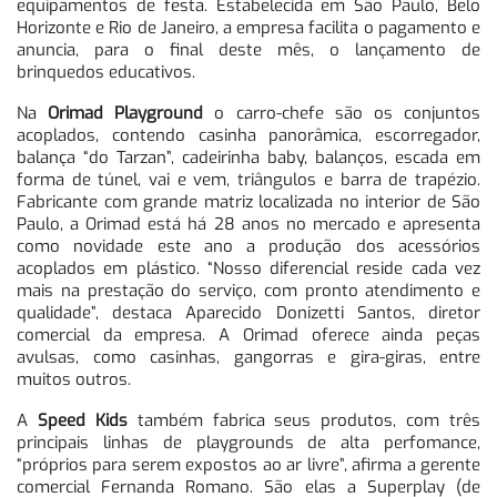
equipamentos de festa. Estabelecida em São Paulo, Belo
Horizonte e Rio de Janeiro, a empresa facilita o pagamento e
anuncia, para o final deste mês, o lançamento de
brinquedos educativos.
Na
Orimad Playground
o carro-chefe são os conjuntos
acoplados, contendo casinha panorâmica, escorregador,
balança “do Tarzan”, cadeirinha baby, balanços, escada em
forma de túnel, vai e vem, triângulos e barra de trapézio.
Fabricante com grande matriz localizada no interior de São
Paulo, a Orimad está há 28 anos no mercado e apresenta
como novidade este ano a produção dos acessórios
acoplados em plástico. “Nosso diferencial reside cada vez
mais na prestação do serviço, com pronto atendimento e
qualidade”, destaca Aparecido Donizetti Santos, diretor
comercial da empresa. A Orimad oferece ainda peças
avulsas, como casinhas, gangorras e gira-giras, entre
muitos outros.
A
Speed Kids
também fabrica seus produtos, com três
principais linhas de playgrounds de alta perfomance,
“próprios para serem expostos ao ar livre”, afirma a gerente
comercial Fernanda Romano. São elas a Superplay (de