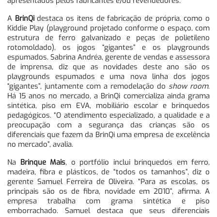
apresentados pelos fabricantes e/ou revendedores.
A
BrinQi
destaca os itens de fabricação de própria, como o
Kiddie Play (playground projetado conforme o espaço, com
estrutura de ferro galvanizado e peças de polietileno
rotomoldado), os jogos “gigantes” e os playgrounds
espumados. Sabrina Andréa, gerente de vendas e assessora
de imprensa, diz que as novidades deste ano são os
playgrounds espumados e uma nova linha dos jogos
“gigantes”, juntamente com a remodelação do
show room
.
Há 15 anos no mercado, a BrinQi comercializa ainda grama
sintética, piso em EVA, mobiliário escolar e brinquedos
pedagógicos. “O atendimento especializado, a qualidade e a
preocupação com a segurança das crianças são os
diferenciais que fazem da BrinQi uma empresa de excelência
no mercado”, avalia.
Na
Brinque Mais
, o portfólio inclui brinquedos em ferro,
madeira, fibra e plásticos, de “todos os tamanhos”, diz o
gerente Samuel Ferreira de Oliveira. “Para as escolas, os
principais são os de fibra, novidade em 2010”, afirma. A
empresa trabalha com grama sintética e piso
emborrachado. Samuel destaca que seus diferenciais