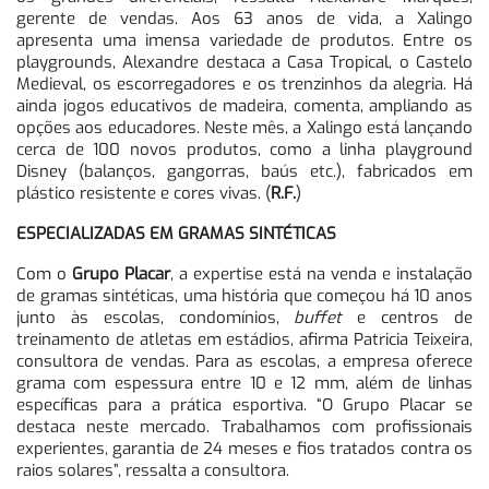
gerente de vendas. Aos 63 anos de vida, a Xalingo
apresenta uma imensa variedade de produtos. Entre os
playgrounds, Alexandre destaca a Casa Tropical, o Castelo
Medieval, os escorregadores e os trenzinhos da alegria. Há
ainda jogos educativos de madeira, comenta, ampliando as
opções aos educadores. Neste mês, a Xalingo está lançando
cerca de 100 novos produtos, como a linha playground
Disney (balanços, gangorras, baús etc.), fabricados em
plástico resistente e cores vivas. (
R.F.
)
ESPECIALIZADAS EM GRAMAS SINTÉTICAS
Com o
Grupo Placar
, a expertise está na venda e instalação
de gramas sintéticas, uma história que começou há 10 anos
junto às escolas, condomínios,
buffet
e centros de
treinamento de atletas em estádios, afirma Patricia Teixeira,
consultora de vendas. Para as escolas, a empresa oferece
grama com espessura entre 10 e 12 mm, além de linhas
específicas para a prática esportiva. “O Grupo Placar se
destaca neste mercado. Trabalhamos com profissionais
experientes, garantia de 24 meses e fios tratados contra os
raios solares”, ressalta a consultora.