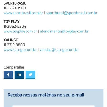
SPORTBRASIL
11-3269-3900
www.sportbrasil.com.br
|
sportbrasil@sportbrasil.com.br
TOY PLAY
11-2052-5304
www.toyplay.com.br
|
atendimento@toyplay.com.br
XALINGO
11-3719-9800
www.xalingo.com.br
|
vendas@xalingo.com.br
Compartilhe
Receba nossas matérias no seu e-mail