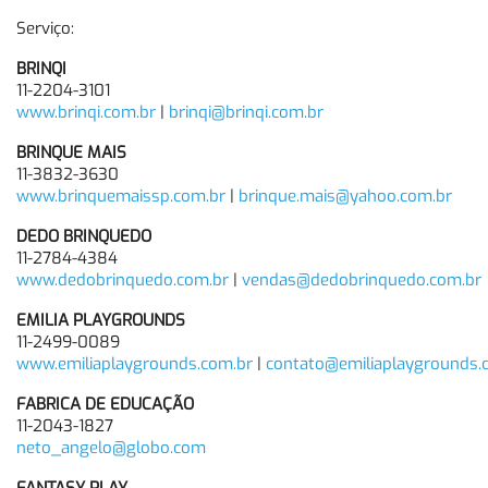
Serviço:
BRINQI
11-2204-3101
www.brinqi.com.br
|
brinqi@brinqi.com.br
BRINQUE MAIS
11-3832-3630
www.brinquemaissp.com.br
|
brinque.mais@yahoo.com.br
DEDO BRINQUEDO
11-2784-4384
www.dedobrinquedo.com.br
|
vendas@dedobrinquedo.com.br
EMILIA PLAYGROUNDS
11-2499-0089
www.emiliaplaygrounds.com.br
|
contato@emiliaplaygrounds.
FABRICA DE EDUCAÇÃO
11-2043-1827
neto_angelo@globo.com