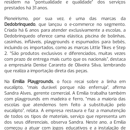
residem na “pontualidade e qualidade” dos serviços
prestados há 31 anos.
Pioneirismo, por sua vez, é uma das marcas da
Dedobrinquedo
, que lançou o e-commerce no segmento.
Criada há 6 anos para atender exclusivamente a escolas, a
Dedobrinquedo oferece cama elástica, piscina de bolinhas,
casinhas, infláveis, playgrounds e espumados para bebês,
incluindo os importados, como as marcas Little Tikes e Step
2. “São produtos exclusivos e diferenciados, muitas vezes
com prazo de entrega mais curto que os nacionais”, destaca
a empresária Denise Carareto de Oliveira Silva, lembrando
que realiza a importação direta das peças.
Na
Emilia Playgrounds
, o foco recai sobre a linha em
eucalipto, “mais durável porque não enferruja”, afirma
Sandra Alves, gerente comercial. A Emília trabalha também
com playgrounds em madeira e ferro, “mas a maioria das
escolas que atendemos tem feito a substituição pelo
eucalipto”, relata. A empresa restaura e faz a manutenção
de todos os tipos de materiais, serviço que representa um
dos seus diferenciais, observa Sandra. Neste ano, a Emília
começou a atuar com jogos educativos e a instalação de