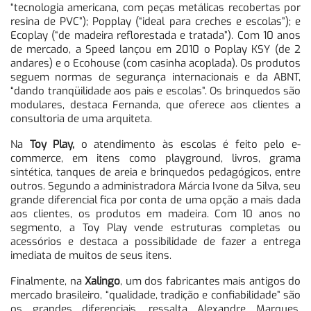
“tecnologia americana, com peças metálicas recobertas por
resina de PVC”); Popplay (“ideal para creches e escolas”); e
Ecoplay (“de madeira reflorestada e tratada”). Com 10 anos
de mercado, a Speed lançou em 2010 o Poplay KSY (de 2
andares) e o Ecohouse (com casinha acoplada). Os produtos
seguem normas de segurança internacionais e da ABNT,
“dando tranqüilidade aos pais e escolas”. Os brinquedos são
modulares, destaca Fernanda, que oferece aos clientes a
consultoria de uma arquiteta.
Na
Toy Play,
o atendimento às escolas é feito pelo e-
commerce, em itens como playground, livros, grama
sintética, tanques de areia e brinquedos pedagógicos, entre
outros. Segundo a administradora Márcia Ivone da Silva, seu
grande diferencial fica por conta de uma opção a mais dada
aos clientes, os produtos em madeira. Com 10 anos no
segmento, a Toy Play vende estruturas completas ou
acessórios e destaca a possibilidade de fazer a entrega
imediata de muitos de seus itens.
Finalmente, na
Xalingo
, um dos fabricantes mais antigos do
mercado brasileiro, “qualidade, tradição e confiabilidade” são
os grandes diferenciais, ressalta Alexandre Marques,