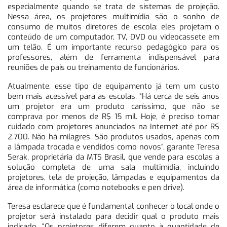
especialmente quando se trata de sistemas de projeção.
Nessa área, os projetores multimídia são o sonho de
consumo de muitos diretores de escola: eles projetam o
conteúdo de um computador, TV, DVD ou videocassete em
um telão. É um importante recurso pedagógico para os
professores, além de ferramenta indispensável para
reuniões de pais ou treinamento de funcionários.
Atualmente, esse tipo de equipamento já tem um custo
bem mais acessível para as escolas. “Há cerca de seis anos
um projetor era um produto caríssimo, que não se
comprava por menos de R$ 15 mil. Hoje, é preciso tomar
cuidado com projetores anunciados na Internet até por R$
2.700. Não há milagres. São produtos usados, apenas com
a lâmpada trocada e vendidos como novos”, garante Teresa
Serak, proprietária da MTS Brasil, que vende para escolas a
solução completa de uma sala multimídia, incluindo
projetores, tela de projeção, lâmpadas e equipamentos da
área de informática (como notebooks e pen drive).
Teresa esclarece que é fundamental conhecer o local onde o
projetor será instalado para decidir qual o produto mais
indicado. “Os projetores diferem quanto à quantidade de