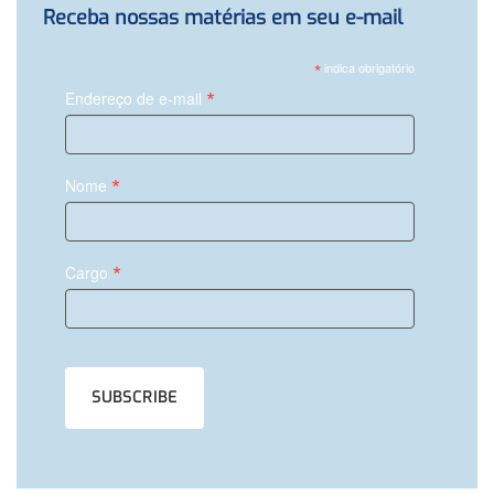
Receba nossas matérias em seu e-mail
*
indica obrigatório
*
Endereço de e-mail
*
Nome
*
Cargo