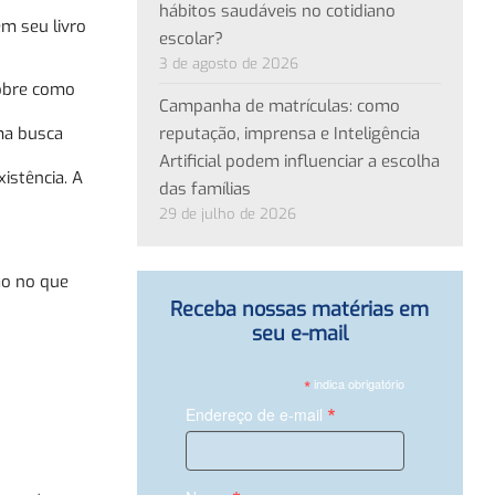
hábitos saudáveis no cotidiano
m seu livro
escolar?
3 de agosto de 2026
sobre como
Campanha de matrículas: como
reputação, imprensa e Inteligência
ma busca
Artificial podem influenciar a escolha
istência. A
das famílias
29 de julho de 2026
ão no que
Receba nossas matérias em
seu e-mail
*
indica obrigatório
*
Endereço de e-mail