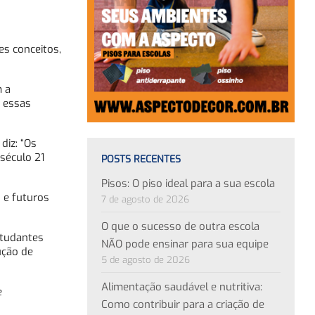
es conceitos,
 a
 essas
diz: “Os
século 21
POSTS RECENTES
Pisos: O piso ideal para a sua escola
 e futuros
7 de agosto de 2026
O que o sucesso de outra escola
studantes
NÃO pode ensinar para sua equipe
ução de
5 de agosto de 2026
Alimentação saudável e nutritiva:
e
Como contribuir para a criação de