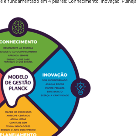
 é fundamentado em 4 pilares: Conhecimento, Inovação, Planej