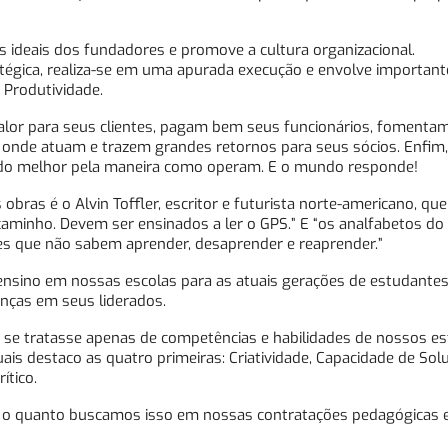
os ideais dos fundadores e promove a cultura organizacional.
atégica, realiza-se em uma apurada execução e envolve important
e Produtividade.
lor para seus clientes, pagam bem seus funcionários, fomentam
 onde atuam e trazem grandes retornos para seus sócios. Enfim,
do melhor pela maneira como operam. E o mundo responde!
ras é o Alvin Toffler, escritor e futurista norte-americano, que 
aminho. Devem ser ensinados a ler o GPS.” E “os analfabetos do 
es que não sabem aprender, desaprender e reaprender.”
 ensino em nossas escolas para as atuais gerações de estudantes
nças em seus liderados.
 se tratasse apenas de competências e habilidades de nossos e
s destaco as quatro primeiras: Criatividade, Capacidade de Sol
tico.
 o quanto buscamos isso em nossas contratações pedagógicas 