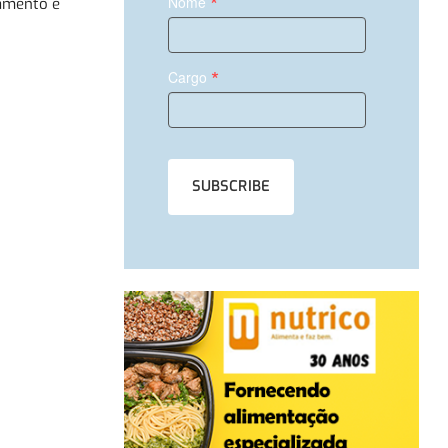
*
Nome
amento e
*
Cargo