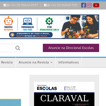
+55 (11) 99642-0957
|
+55 (11) 96849-1739
Anuncie na Direcional Escolas
 Revista
Anuncie na Revista
Informativos