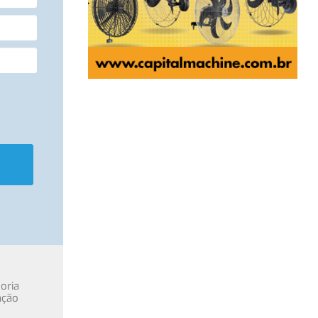
oria
ação