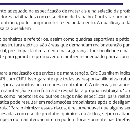
nto adequado na especiﬁcação de materiais e na seleção de proﬁ
adores habituados com esse ritmo de trabalho. Contratar um n
 contrário, pode comprometer o seu andamento. A qualiﬁcação da
ssalta Gushikem.
banheiros e refeitórios, assim como quadras esportivas e pátios
fraestrutura elétrica, são áreas que demandam maior atenção par
al, pois impacta diretamente na segurança, funcionalidade e na
ente para garantir e promover um ambiente adequado para a com
para a realização de serviços de manutenção, Eric Gushikem indic
J com CNPJ. Isso garante que todas as responsabilidades trabal
, sejam assumidos pela empresa contratada”. A observação sobre
e manutenção é uma forma de respaldar a própria instituição. “O
os, como inspetores ou outros cargos não especíﬁcos, para realiz
prática pode resultar em reclamações trabalhistas após o desliga
is. “Para minimizar esses riscos, é recomendável que alguns se
s pesadas com uso de produtos químicos ou ácidos, sejam realiza
limpeza ou manutenção interna podem focar somente nas tarefas 