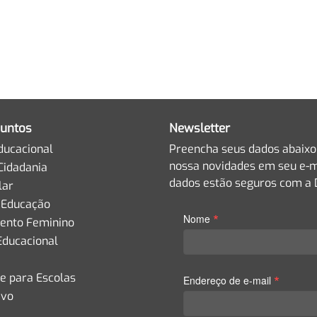
untos
Newsletter
ducacional
Preencha seus dados abaixo
nossa novidades em seu e-m
Cidadania
dados estão seguros com a D
lar
 Educação
*
Nome
nto Feminino
Educacional
de para Escolas
*
Endereço de e-mail
ivo