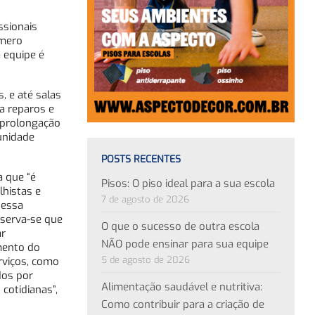
ssionais
úmero
 equipe é
, e até salas
a reparos e
 prolongação
unidade
POSTS RECENTES
a que “é
Pisos: O piso ideal para a sua escola
histas e
7 de agosto de 2026
 essa
bserva-se que
O que o sucesso de outra escola
ar
NÃO pode ensinar para sua equipe
mento do
5 de agosto de 2026
rviços, como
dos por
Alimentação saudável e nutritiva:
cotidianas”,
Como contribuir para a criação de