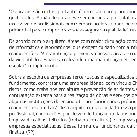
“Os prazos são curtos, portanto, é necessário um planejame
qualiﬁcados. A mão de obra deve ser composta por colabor
excessivo de proﬁssionais nem sempre acelera a obra, pelo
primordial para cumprir prazos e assegurar a qualidade”, re
De acordo com o arquiteto, áreas com maior circulação como 
de informática e laboratórios, que exigem cuidado com a in
manutenções. “A manutenção preventiva nessas áreas é cruci
da vida útil dos espaços, realizando uma manutenção eﬁci
escolar”, complementa.
Sobre a escolha de empresas terceirizadas e especializadas 
fundamental contratar uma empresa idônea, com vínculo CNP
riscos, como trabalhos em altura e prevenção de acidentes
contratação externa para a realização de obras e serviços d
algumas instituições de ensino utilizam funcionários própri
manutenções prediais”, diz o arquiteto, mas cuidado: essa 
proﬁssional, como ações por desvio de função ou danos mora
limpeza de calhas, telhados (trabalho em altura) e limpeza
empresas especializadas. Dessa forma, os funcionários da 
finaliza. (RP)