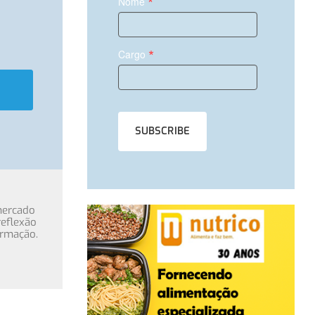
*
Nome
*
Cargo
mercado
eflexão
ormação.