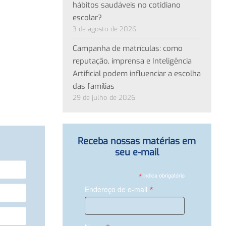
hábitos saudáveis no cotidiano
escolar?
3 de agosto de 2026
Campanha de matrículas: como
reputação, imprensa e Inteligência
Artificial podem influenciar a escolha
das famílias
29 de julho de 2026
Receba nossas matérias em
seu e-mail
*
indica obrigatório
*
Endereço de e-mail