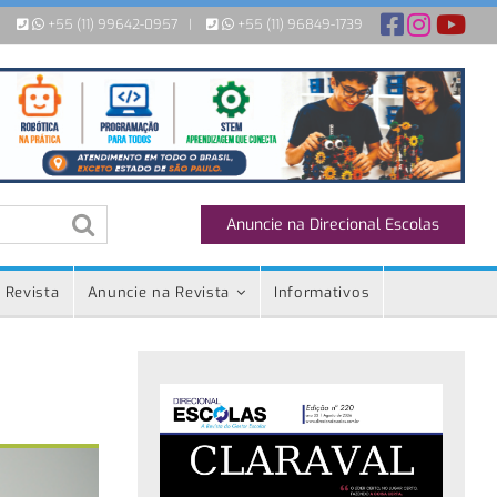
+55 (11) 99642-0957
|
+55 (11) 96849-1739
Anuncie na Direcional Escolas
 Revista
Anuncie na Revista
Informativos