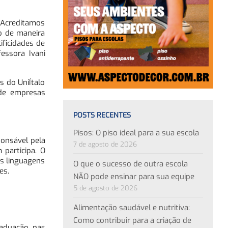
 “Acreditamos
o de maneira
ificidades de
fessora Ivani
s do UniÍtalo
 de empresas
POSTS RECENTES
Pisos: O piso ideal para a sua escola
ponsável pela
7 de agosto de 2026
participa. O
as linguagens
O que o sucesso de outra escola
es.
NÃO pode ensinar para sua equipe
5 de agosto de 2026
Alimentação saudável e nutritiva:
Como contribuir para a criação de
raduação, nas