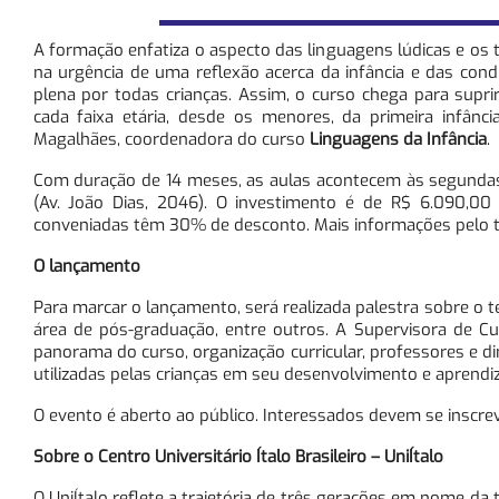
A formação enfatiza o aspecto das linguagens lúdicas e os t
na urgência de uma reflexão acerca da infância e das con
plena por todas crianças. Assim, o curso chega para supri
cada faixa etária, desde os menores, da primeira infânci
Magalhães, coordenadora do curso
Linguagens da Infância
.
Com duração de 14 meses, as aulas acontecem às segundas e
(Av. João Dias, 2046). O investimento é de R$ 6.090,00 
conveniadas têm 30% de desconto. Mais informações pelo te
O lançamento
Para marcar o lançamento, será realizada palestra sobre o t
área de pós-graduação, entre outros. A Supervisora de C
panorama do curso, organização curricular, professores e di
utilizadas pelas crianças em seu desenvolvimento e aprend
O evento é aberto ao público. Interessados devem se inscrev
Sobre o Centro Universitário Ítalo Brasileiro – UniÍtalo
O UniÍtalo reflete a trajetória de três gerações em nome d