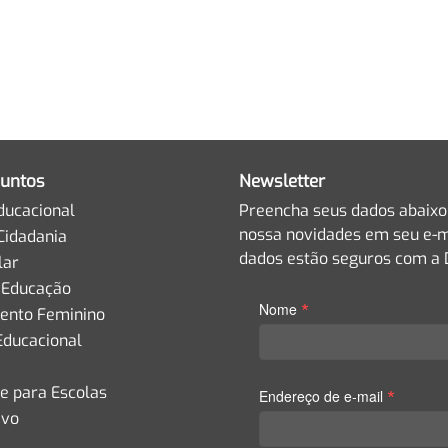
untos
Newsletter
ducacional
Preencha seus dados abaixo
nossa novidades em seu e-m
Cidadania
dados estão seguros com a D
lar
 Educação
*
Nome
nto Feminino
Educacional
de para Escolas
*
Endereço de e-mail
ivo