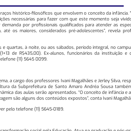
raços histórico-filosóficos que envolvem o conceito da infância.
dições necessárias para fazer com que este momento seja vivid
r demanda por profissionais qualificados para atender as espec
a, até os maiores, considerados pré-adolescentes”, revela pro
 quartas, à noite, ou aos sábados, período integral, no campu
(1+13 de R$435,00). Ex-alunos, funcionários da instituição e
lefone (11) 5645 0099.
ema, a cargo dos professores Ivani Magalhães e Jerley Silva, res
ultura da Subprefeitura de Santo Amaro Andréa Sousa também 
nâmica das aulas serão apresentados. “O conceito de infância e 
izagem são alguns dos conteúdos expostos”, conta Ivani Magalhã
er pelo telefone (11) 5645-0189.
a transformação social pela Educação. Atua na graduação e pós-g