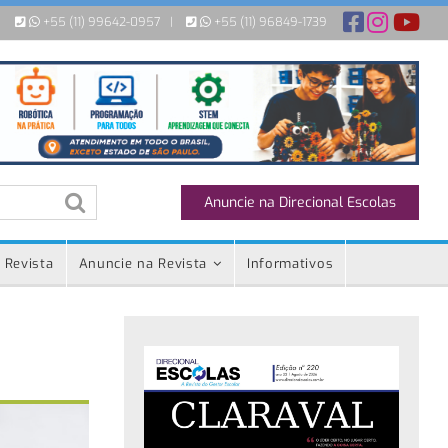
+55 (11) 99642-0957
|
+55 (11) 96849-1739
Anuncie na Direcional Escolas
 Revista
Anuncie na Revista
Informativos