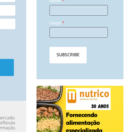
*
Nome
*
Cargo
mercado
eflexão
ormação.