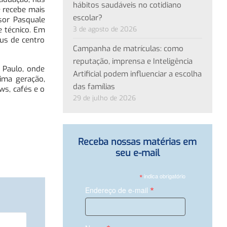
hábitos saudáveis no cotidiano
e recebe mais
escolar?
sor Pasquale
3 de agosto de 2026
e técnico. Em
tus de centro
Campanha de matrículas: como
reputação, imprensa e Inteligência
 Paulo, onde
Artificial podem influenciar a escolha
tima geração,
das famílias
ows, cafés e o
29 de julho de 2026
Receba nossas matérias em
seu e-mail
*
indica obrigatório
*
Endereço de e-mail