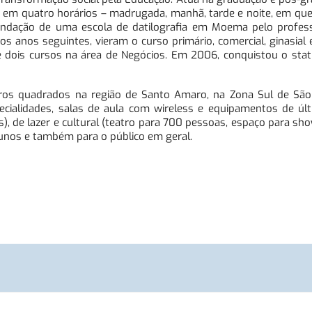
s em quatro horários – madrugada, manhã, tarde e noite, em qu
fundação de uma escola de datilografia em Moema pelo profes
os anos seguintes, vieram o curso primário, comercial, ginasial 
 de dois cursos na área de Negócios. Em 2006, conquistou o sta
ros quadrados na região de Santo Amaro, na Zona Sul de São
pecialidades, salas de aula com wireless e equipamentos de úl
nas), de lazer e cultural (teatro para 700 pessoas, espaço para sh
alunos e também para o público em geral.