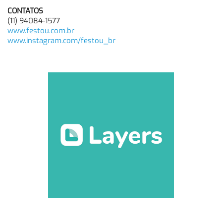
CONTATOS
(11) 94084-1577
www.festou.com.br
www.instagram.com/festou_br