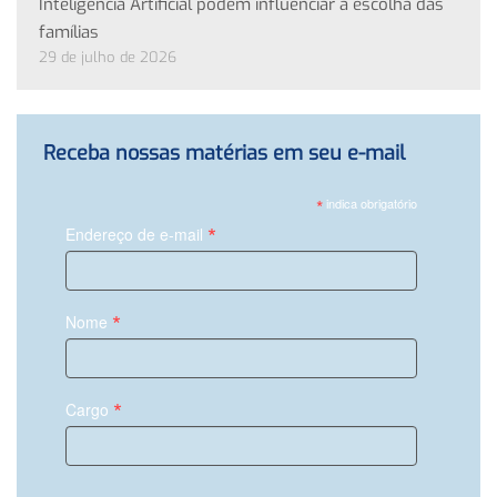
Inteligência Artificial podem influenciar a escolha das
famílias
29 de julho de 2026
Receba nossas matérias em seu e-mail
*
indica obrigatório
*
Endereço de e-mail
*
Nome
*
Cargo