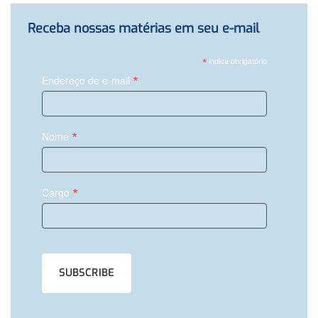
Receba nossas matérias em seu e-mail
*
indica obrigatório
*
Endereço de e-mail
*
Nome
*
Cargo