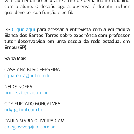
vem aumentando pelo acréscimo de demanda no trabalho
com o aluno. O desafio agora, observa, é discutir melhor
qual deve ser sua função e perfil.
>>
Clique aqui
para acessar a entrevista com a educadora
Bianca dos Santos Torres sobre experiência com professor
tutor desenvolvida em uma escola da rede estadual em
Embu (SP).
Saiba Mais
CASSIANA BUSO FERREIRA
cquarenta@uol.com.br
NEIDE NOFFS
nnoffs@terra.com.br
ODY FURTADO GONÇALVES
odyfg@uol.com.br
PAULA MARIA OLIVEIRA GAM
colegioviver@uol.com.br