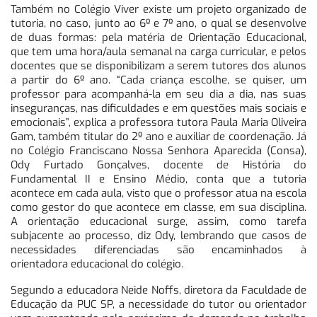
Também no Colégio Viver existe um projeto organizado de
tutoria, no caso, junto ao 6º e 7º ano, o qual se desenvolve
de duas formas: pela matéria de Orientação Educacional,
que tem uma hora/aula semanal na carga curricular, e pelos
docentes que se disponibilizam a serem tutores dos alunos
a partir do 6º ano. “Cada criança escolhe, se quiser, um
professor para acompanhá-la em seu dia a dia, nas suas
inseguranças, nas dificuldades e em questões mais sociais e
emocionais”, explica a professora tutora Paula Maria Oliveira
Gam, também titular do 2º ano e auxiliar de coordenação. Já
no Colégio Franciscano Nossa Senhora Aparecida (Consa),
Ody Furtado Gonçalves, docente de História do
Fundamental II e Ensino Médio, conta que a tutoria
acontece em cada aula, visto que o professor atua na escola
como gestor do que acontece em classe, em sua disciplina.
A orientação educacional surge, assim, como tarefa
subjacente ao processo, diz Ody, lembrando que casos de
necessidades diferenciadas são encaminhados à
orientadora educacional do colégio.
Segundo a educadora Neide Noffs, diretora da Faculdade de
Educação da PUC SP, a necessidade do tutor ou orientador