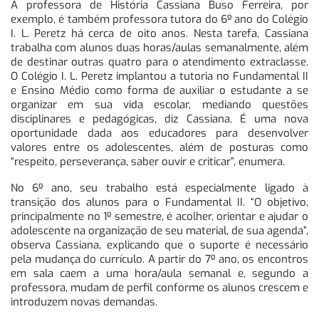
A professora de História Cassiana Buso Ferreira, por
exemplo, é também professora tutora do 6º ano do Colégio
I. L. Peretz há cerca de oito anos. Nesta tarefa, Cassiana
trabalha com alunos duas horas/aulas semanalmente, além
de destinar outras quatro para o atendimento extraclasse.
O Colégio I. L. Peretz implantou a tutoria no Fundamental II
e Ensino Médio como forma de auxiliar o estudante a se
organizar em sua vida escolar, mediando questões
disciplinares e pedagógicas, diz Cassiana. É uma nova
oportunidade dada aos educadores para desenvolver
valores entre os adolescentes, além de posturas como
“respeito, perseverança, saber ouvir e criticar”, enumera.
No 6º ano, seu trabalho está especialmente ligado à
transição dos alunos para o Fundamental II. “O objetivo,
principalmente no 1º semestre, é acolher, orientar e ajudar o
adolescente na organização de seu material, de sua agenda”,
observa Cassiana, explicando que o suporte é necessário
pela mudança do currículo. A partir do 7º ano, os encontros
em sala caem a uma hora/aula semanal e, segundo a
professora, mudam de perfil conforme os alunos crescem e
introduzem novas demandas.