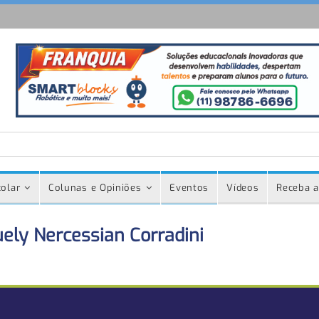
olar
Colunas e Opiniões
Eventos
Vídeos
Receba a
uely Nercessian Corradini