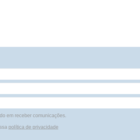
do em receber comunicações.
ossa
política de privacidade