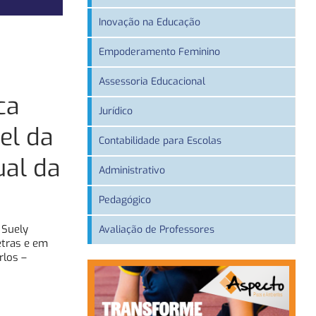
Inovação na Educação
Empoderamento Feminino
Assessoria Educacional
ca
Jurídico
el da
Contabilidade para Escolas
ual da
Administrativo
Pedagógico
 Suely
Avaliação de Professores
etras e em
rlos –