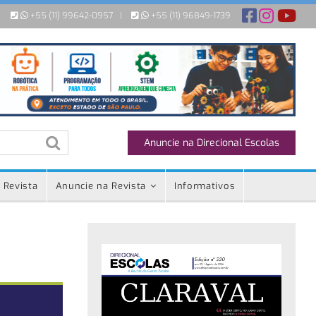
+55 (11) 99642-0957
|
+55 (11) 96849-1739
Anuncie na Direcional Escolas
 Revista
Anuncie na Revista
Informativos