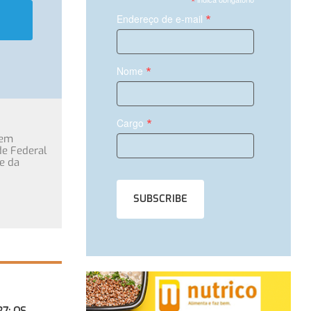
*
*
Endereço de e-mail
*
Nome
*
Cargo
 em
de Federal
e da