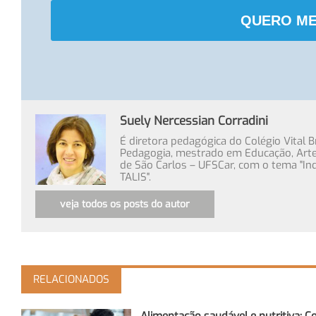
QUERO ME
Suely Nercessian Corradini
É diretora pedagógica do Colégio Vital 
Pedagogia, mestrado em Educação, Arte 
de São Carlos – UFSCar, com o tema "In
TALIS".
veja todos os posts do autor
RELACIONADOS