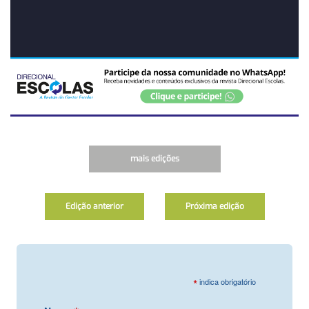
mais edições
Edição anterior
Próxima edição
*
indica obrigatório