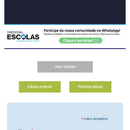
mais edições
Edição anterior
Próxima edição
*
indica obrigatório