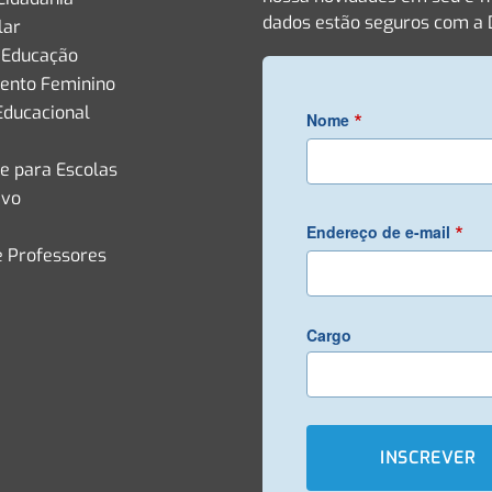
dados estão seguros com a D
lar
 Educação
nto Feminino
Educacional
*
Nome
de para Escolas
ivo
*
Endereço de e-mail
e Professores
Cargo