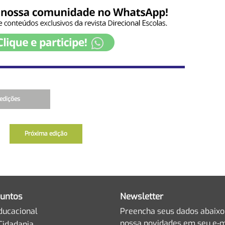
edições
Próxima edição
untos
Newsletter
ducacional
Preencha seus dados abaixo
nossa novidades em seu e-m
Cidadania