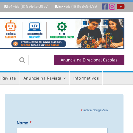
+55 (11) 99642-0957
|
+55 (11) 96849-1739
Anuncie na Direcional Escolas
 Revista
Anuncie na Revista
Informativos
*
indica obrigatório
*
Nome