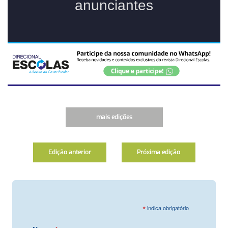
mais edições
Edição anterior
Próxima edição
*
indica obrigatório