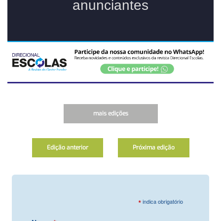
mais edições
Edição anterior
Próxima edição
*
indica obrigatório