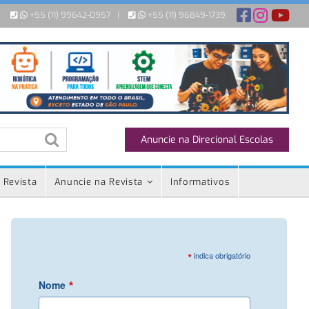
+55 (11) 99642-0957
|
+55 (11) 96849-1739
Anuncie na Direcional Escolas
 Revista
Anuncie na Revista
Informativos
*
indica obrigatório
*
Nome