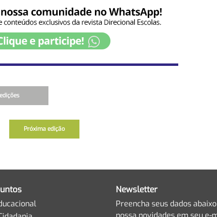
edições
Próxima edição
untos
Newsletter
ducacional
Preencha seus dados abaixo
nossa novidades em seu e-m
Cidadania