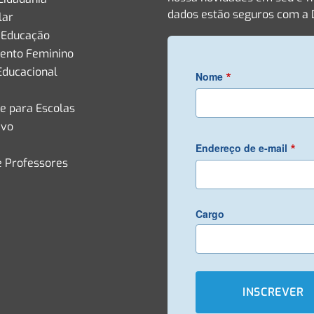
dados estão seguros com a D
lar
 Educação
nto Feminino
Educacional
*
Nome
de para Escolas
ivo
*
Endereço de e-mail
e Professores
Cargo