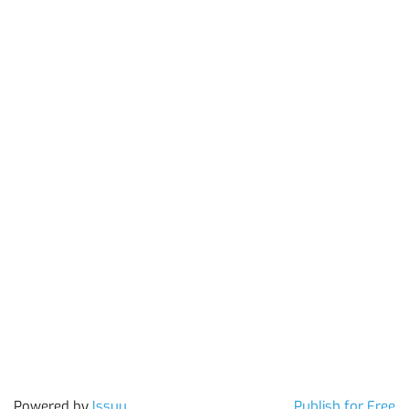
Powered by
Issuu
Publish for Free