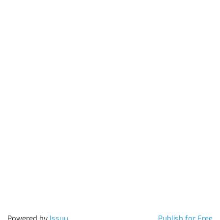
Powered by
Issuu
Publish for Free