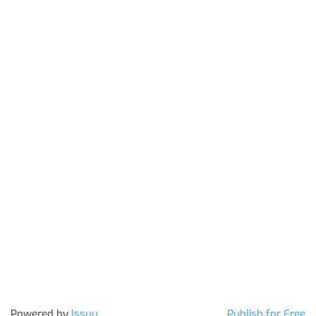
Powered by
Issuu
Publish for Free