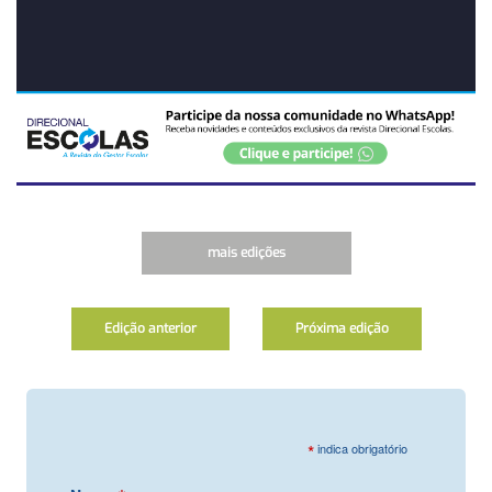
mais edições
Edição anterior
Próxima edição
*
indica obrigatório