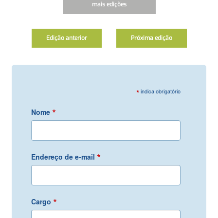
mais edições
Edição anterior
Próxima edição
*
indica obrigatório
*
Nome
*
Endereço de e-mail
*
Cargo