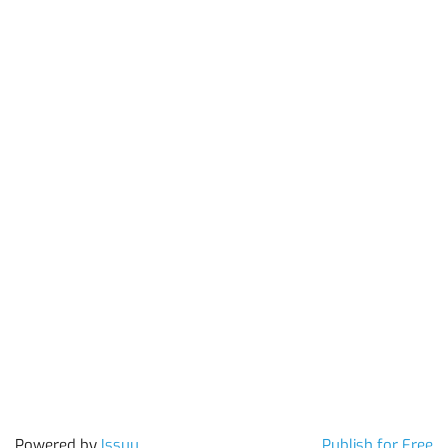
Powered by
Issuu
Publish for Free