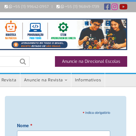
+55 (11) 99642-0957
|
+55 (11) 96849-1739
Anuncie na Direcional Escolas
 Revista
Anuncie na Revista
Informativos
*
indica obrigatório
*
Nome