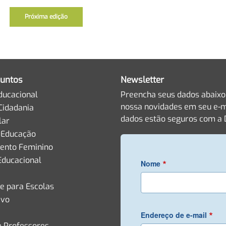
Próxima edição
untos
Newsletter
ducacional
Preencha seus dados abaixo
nossa novidades em seu e-m
Cidadania
dados estão seguros com a D
lar
 Educação
nto Feminino
Educacional
*
Nome
de para Escolas
ivo
*
Endereço de e-mail
e Professores