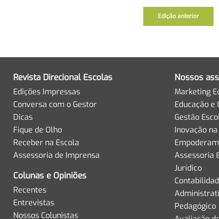
Edição anterior
Revista Direcional Escolas
Nossos ass
Edições Impressas
Marketing E
Conversa com o Gestor
Educação e 
Dicas
Gestão Esco
Fique de Olho
Inovação na
Receber na Escola
Empoderame
Assessoria de Imprensa
Assessoria 
Jurídico
Colunas e Opiniões
Contabilida
Recentes
Administrat
Entrevistas
Pedagógico
Nossos Colunistas
Avaliação d