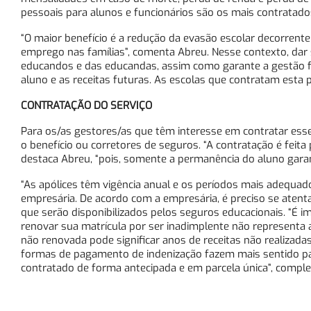
pessoais para alunos e funcionários são os mais contratados
“O maior benefício é a redução da evasão escolar decorrente
emprego nas famílias”, comenta Abreu. Nesse contexto, dar
educandos e das educandas, assim como garante a gestão fin
aluno e as receitas futuras​. As escolas que contratam est
CONTRATAÇÃO DO SERVIÇO
Para os/as gestores/as que têm interesse em contratar esse 
o benefício ou corretores de seguros. “A contratação é feita 
destaca Abreu, “pois, somente a permanência do aluno garant
“As apólices​ ​têm vigência anual e os períodos mais adequa
empresária. De acordo com a empresária, é preciso se atent
que serão disponibilizados pelos seguros educacionais. “É
renovar sua matrícula por ser inadimplente não representa
não renovada pode significar anos de receitas não realizadas.
formas de pagamento de indenização fazem mais sentido par
contratado de forma antecipada e em parcela única”, complet