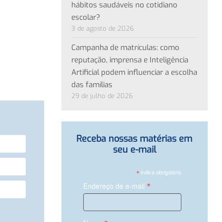
hábitos saudáveis no cotidiano
escolar?
3 de agosto de 2026
Campanha de matrículas: como
reputação, imprensa e Inteligência
Artificial podem influenciar a escolha
das famílias
29 de julho de 2026
Receba nossas matérias em
seu e-mail
*
indica obrigatório
*
Endereço de e-mail