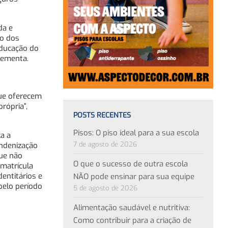
da e
ro dos
educação do
lementa.
que oferecem
rópria”,
POSTS RECENTES
Pisos: O piso ideal para a sua escola
a a
7 de agosto de 2026
indenização
que não
O que o sucesso de outra escola
matrícula
dentitários e
NÃO pode ensinar para sua equipe
pelo período
5 de agosto de 2026
Alimentação saudável e nutritiva:
Como contribuir para a criação de