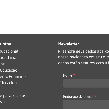
untos
Newsletter
ducacional
Preencha seus dados abaixo
nossa novidades em seu e-m
Cidadania
dados estão seguros com a D
lar
 Educação
*
Nome
nto Feminino
Educacional
de para Escolas
*
Endereço de e-mail
ivo