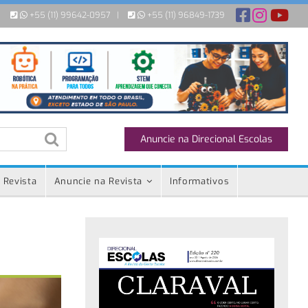
+55 (11) 99642-0957
|
+55 (11) 96849-1739
Anuncie na Direcional Escolas
 Revista
Anuncie na Revista
Informativos