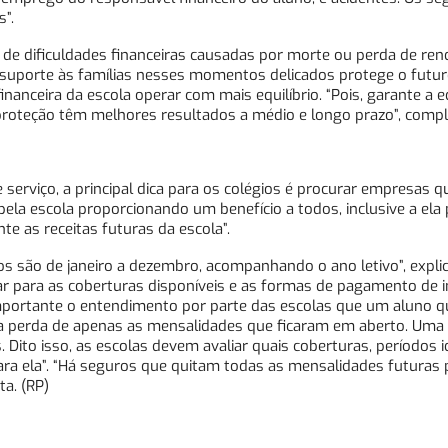
”.
 de dificuldades financeiras causadas por morte ou perda de ren
 suporte às famílias nesses momentos delicados protege o futu
anceira da escola operar com mais equilíbrio. “Pois, garante a 
a proteção têm melhores resultados a médio e longo prazo”, comp
serviço, a principal dica para os colégios é procurar empresas 
pela escola proporcionando um benefício a todos, inclusive a ela p
e as receitas futuras da escola”.
dos são de janeiro a dezembro, acompanhando o ano letivo”, explic
ar para as coberturas disponíveis e as formas de pagamento de 
 importante o entendimento por parte das escolas que um aluno 
 a perda de apenas as mensalidades que ficaram em aberto. Uma 
 Dito isso, as escolas devem avaliar quais coberturas, períodos i
a ela”. “​Há seguros que quitam todas as mensalidades futuras 
a. (RP)