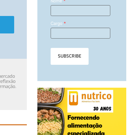
*
Nome
*
Cargo
mercado
eflexão
ormação.